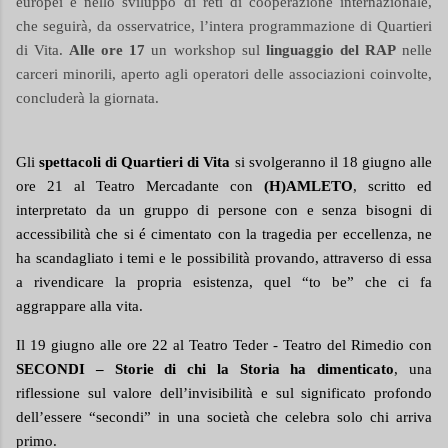
europei e nello sviluppo di reti di cooperazione internazionale,
che seguirà, da osservatrice, l’intera programmazione di Quartieri
di Vita.
Alle ore 17
un workshop sul
linguaggio del RAP
nelle
carceri minorili, aperto agli operatori delle associazioni coinvolte,
concluderà la giornata.
Gli
spettacoli di Quartieri di Vita
si svolgeranno il 18 giugno alle
ore 21 al Teatro Mercadante con
(H)AMLETO
, scritto ed
interpretato da un gruppo di persone con e senza bisogni di
accessibilità che si é cimentato con la tragedia per eccellenza, ne
ha scandagliato i temi e le possibilità provando, attraverso di essa
a rivendicare la propria esistenza, quel “to be” che ci fa
aggrappare alla vita.
Il 19 giugno alle ore 22 al Teatro Teder - Teatro del Rimedio con
SECONDI – Storie di chi la Storia ha dimenticato
, una
riflessione sul valore dell’invisibilità e sul significato profondo
dell’essere “secondi” in una società che celebra solo chi arriva
primo.