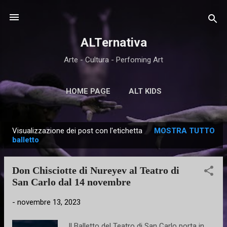
Passa ai contenuti principali
ALTernativa
Arte - Cultura - Perfoming Art
HOME PAGE
ALT KIDS
Visualizzazione dei post con l'etichetta
MOSTRA TUTTO
P
balletto
o
s
Don Chisciotte di Nureyev al Teatro di
t
San Carlo dal 14 novembre
-
novembre 13, 2023
Il Balletto del Teatro di San Carlo porta in