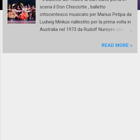
scena il Don Chisciotte , balletto
ottocentesco musicato per Marius Petipa da
Ludwig Minkus riallestito per la prima volta in
Australia nel 1973 da Rudolf Nureyev con
una nuova coreografia, ripresa da Clotilde
Vayer (direttrice del Balletto del San Carlo) e
READ MORE »
Charles Jude (Fondation Nureyev). In
programma per tre recite, da martedì 14 a
giovedì 16 novembre, il balletto in un prologo
e tre atti basato su un episodio comico del
romanzo di Miguel de Cervantes Don
Chisciotte della Mancia , qui nell’allestimento
della Royal Swedish Opera , vedrà l’Orchestra
del Lirico di Napoli diretta da Martin Yates .
Scene e Costumi sono di Nadine Baylis ,
firma le Luci John B Read. Protagonisti, nei
panni di Kitri Luisa Ieluzzi (14 e 16 novembre)
e Claudia D’Antonio (15 novembre) e in quelli