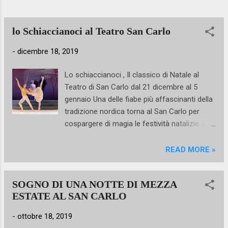
del barbiere Basilio , Alessandro Staiano (14
e 16 novembre) e Danilo Notaro (15
novembre). Rudolf Nureyev aveva ricoperto il
lo Schiaccianoci al Teatro San Carlo
ruolo di Basilio...
-
dicembre 18, 2019
Lo schiaccianoci , Il classico di Natale al
Teatro di San Carlo dal 21 dicembre al 5
gennaio Una delle fiabe più affascinanti della
tradizione nordica torna al San Carlo per
cospargere di magia le festività natalizie. Da
sabato 21 dicembre 2019 a sabato 5
gennaio 2020 rivivrà in scena Lo
READ MORE »
Schiaccianoci di Pëtr Il'ič Čajkovskij, il
classico di Natale per eccellenza, pietra
SOGNO DI UNA NOTTE DI MEZZA
miliare del balletto classico ottocentesco ed
ESTATE AL SAN CARLO
espressione della tipica anima borghese
russa. La coreografia, da Petipa, è quella
-
ottobre 18, 2019
firmata dal direttore del Balletto del San