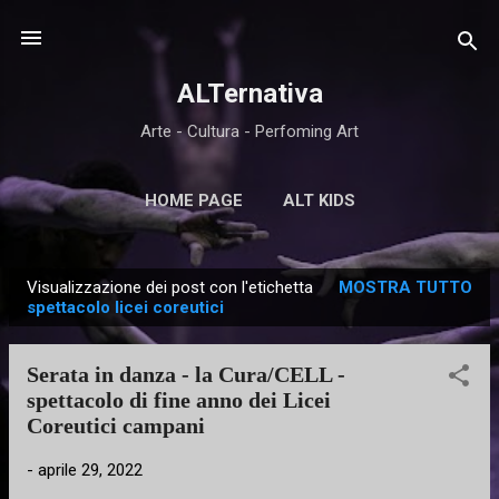
Passa ai contenuti principali
ALTernativa
Arte - Cultura - Perfoming Art
HOME PAGE
ALT KIDS
Visualizzazione dei post con l'etichetta
MOSTRA TUTTO
P
spettacolo licei coreutici
o
s
Serata in danza - la Cura/CELL -
t
spettacolo di fine anno dei Licei
Coreutici campani
-
aprile 29, 2022