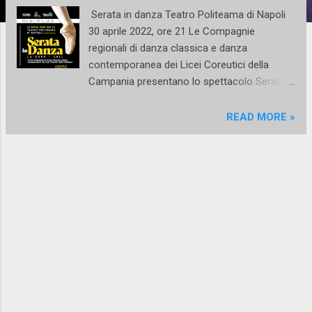
Serata in danza Teatro Politeama di Napoli
30 aprile 2022, ore 21 Le Compagnie
regionali di danza classica e danza
contemporanea dei Licei Coreutici della
Campania presentano lo spettacolo Serata
in danza che si svolgerà presso il Teatro
Politeama di Napoli sabato 30 aprile 2022
READ MORE »
alle ore 21, in occasione delle celebrazioni
della Giornata Internazionale della Danza. Lo
spettacolo conclude la residenza
coreografica di tre artisti ospiti: Domenico Di
Dato , già danzatore del Teatro San Carlo di
Napoli , Alessandra Veronetti , già prima
ballerina dello stesso Teatro, e Mariella Celia
, danzatrice, autrice ed educatrice del
movimento somatico, che hanno lavorato
durante il mese di aprile con un gruppo di
studenti talentuosi per la creazione di due