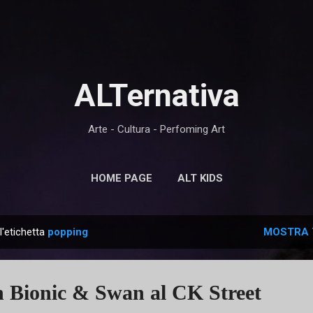
Passa ai contenuti principali
ALTernativa
Arte - Cultura - Perfoming Art
HOME PAGE
ALT KIDS
l'etichetta
popping
MOSTRA 
 Bionic & Swan al CK Street