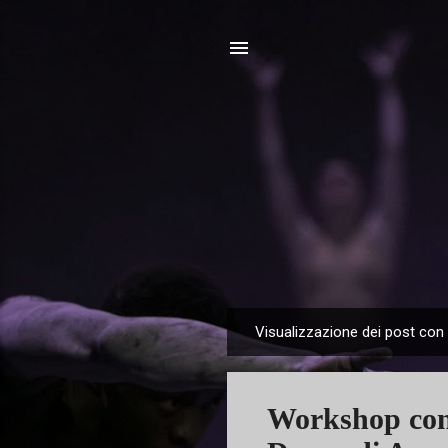
Visualizzazione dei post con 
P
o
s
Workshop con
t