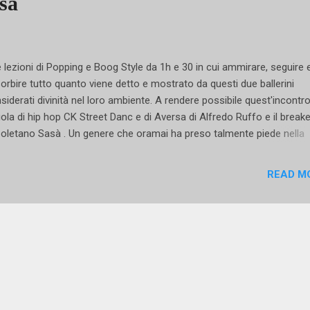
sa
 lezioni di Popping e Boog Style da 1h e 30 in cui ammirare, seguire 
orbire tutto quanto viene detto e mostrato da questi due ballerini
siderati divinità nel loro ambiente. A rendere possibile quest'incontro
ola di hip hop CK Street Danc e di Aversa di Alfredo Ruffo e il breake
oletano Sasà . Un genere che oramai ha preso talmente piede nella
tra realtà italiana da essere d'ispirazione per tutti gli adolescenti che
rano ballare. Un modo di esprimersi col corpo, una strada per creare 
READ M
prio stile, un'occasione per dare libero sfogo all'energia che brucia d
occasioni d'incontrare talenti rari ed unici come questi due qui sono
vero poche e se amate questa danza o se conoscete qualcuno che 
tica con passione segnalate quest'evento e correte a lezione!!! cos
ali info e prenotazioni: 328 314 90 25 / 333 328 57 51 Nota biografica
gi "Swan" (fonte: https://soundcloud.com/luigi-...