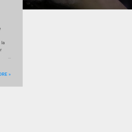
e
 la
r
il
ORE »
entro.
la
to €25
 di