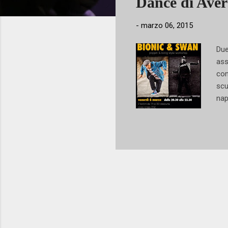
Dance di Aver
-
marzo 06, 2015
Due
ass
con
scu
nap
nos
ado
pro
Le 
dav
pra
tot
Lui