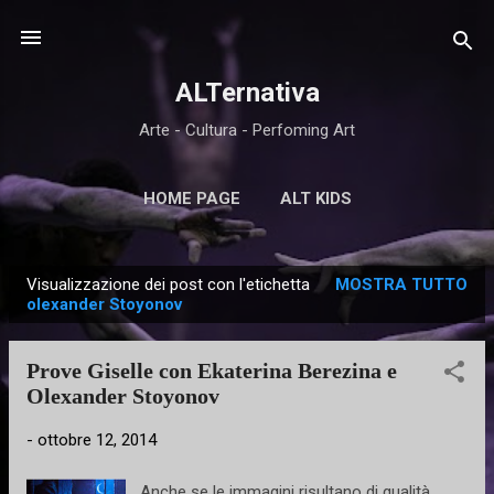
Passa ai contenuti principali
ALTernativa
Arte - Cultura - Perfoming Art
HOME PAGE
ALT KIDS
Visualizzazione dei post con l'etichetta
MOSTRA TUTTO
P
olexander Stoyonov
o
s
Prove Giselle con Ekaterina Berezina e
t
Olexander Stoyonov
-
ottobre 12, 2014
Anche se le immagini risultano di qualità