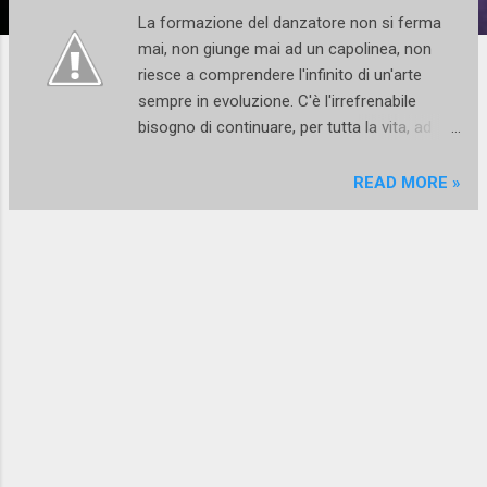
La formazione del danzatore non si ferma
mai, non giunge mai ad un capolinea, non
riesce a comprendere l'infinito di un'arte
sempre in evoluzione. C'è l'irrefrenabile
bisogno di continuare, per tutta la vita, ad
aggiornarsi, esercitarsi, mettersi alla prova e
superare limiti e paure. E allora, laddove
READ MORE »
l'ispirazione e il talento da soli non bastano,
e non devono bastare, entrano in gioco la
preparazione e la competenza che si
ottengono soltanto col duro e costante
lavoro su se stessi. Il danzatore cerca
instancabilmente corsi di aggiornamento e
programmi intensivi di pratica e teoria a cui
dedicarsi anima e corpo. Danza Flux
organizza, da settembre a luglio, un lungo
seminario sulle strutture creative del
movimento esplorando la tecnica di release