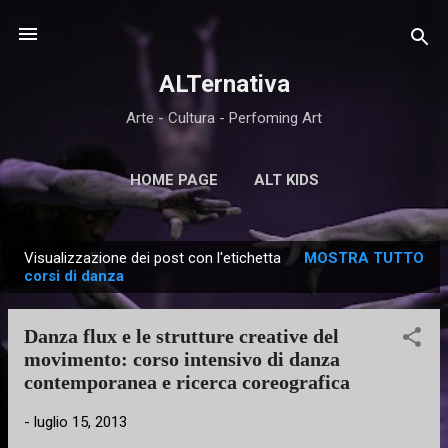
Passa ai contenuti principali
ALTernativa
Arte - Cultura - Perfoming Art
HOME PAGE
ALT KIDS
Visualizzazione dei post con l'etichetta
MOSTRA TUTTO
P
corsi di danza
o
s
Danza flux e le strutture creative del
t
movimento: corso intensivo di danza
contemporanea e ricerca coreografica
-
luglio 15, 2013