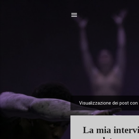
Visualizzazione dei post con 
P
o
s
La mia interv
t