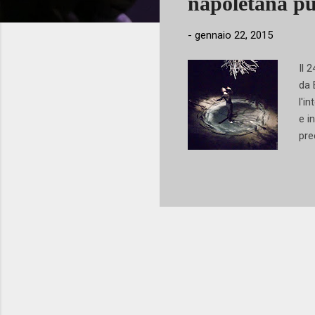
napoletana p
-
gennaio 22, 2015
Il 
da 
l'i
e i
pre
che
al 
tip
dis
pro
sur
ric
il 