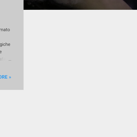
irmato
agiche
e
afa
uanto
ORE »
egna
gi dal
ico e
lia di
e che