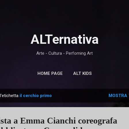
Passa ai contenuti principali
ALTernativa
Arte - Cultura - Perfoming Art
HOME PAGE
ALT KIDS
l'etichetta
il cerchio primo
MOSTRA 
ista a Emma Cianchi coreografa