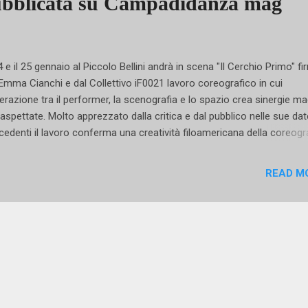
ubblicata su Campadidanza mag
24 e il 25 gennaio al Piccolo Bellini andrà in scena "Il Cerchio Primo" f
Emma Cianchi e dal Collettivo iF0021 lavoro coreografico in cui
nterazione tra il performer, la scenografia e lo spazio crea sinergie m
naspettate. Molto apprezzato dalla critica e dal pubblico nelle sue dat
cedenti il lavoro conferma una creatività filoamericana della coreogr
, infatti, dà il medesimo rilievo tanto alle scenografie e ai costumi q
ruolo del performer, di contro ad una cultura del contemporaneo più
READ M
icamente di discendenza nord-europea a cui siamo soliti assistere.D
cepola ideale di Alvin Nikolais Emma Cianchi non tralascia nulla e, lun
porre un contemporaneo scarno e psicologico, predilige quello ipnot
realista. Da dove nasce l'idea di questo lavoro? L'idea nasce dalla vog
ercare nelle nuove tecnologie applicate alla scena, e quindi posso dir
percorso creativo sia praticamente iniz...