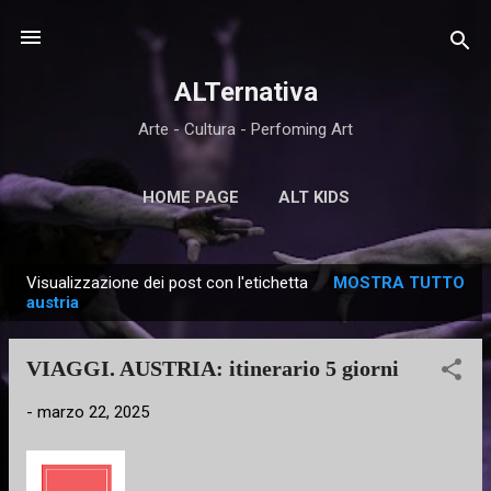
Passa ai contenuti principali
ALTernativa
Arte - Cultura - Perfoming Art
HOME PAGE
ALT KIDS
Visualizzazione dei post con l'etichetta
MOSTRA TUTTO
P
austria
o
s
VIAGGI. AUSTRIA: itinerario 5 giorni
t
-
marzo 22, 2025