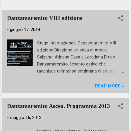
amicizie e vivendo a stretto contatto con i
Maestri anche al di fuori delle lezioni,
condividendo una settimana dedicata alla
Danzamaremito VIII edizione
Danza! Maestri e lezioni 2019 Danza Class...
-
giugno 17, 2014
Stage Internazionale Danzamaremito VIII
edizione Direzione artistica di Amalia
Salzano, Adriana Cava e Loredana Errico
Danzamaremito, l'evento estivo che
racchiude un'intensa settimana di stage, è
giunto alla sua VIII edizione e come ogni
anno promette di far vivere ai giovani
READ MORE »
danzatori iscritti giornate all' insegna del
divertimento e dello studio. Lezioni,
Danzamaremito Ascea. Programma 2013
performance, spettacoli, borse di studio,
premi e un gran gala finale. Una grande
-
maggio 16, 2013
novità riguarda la Scuola di Ballo del Teatro
di San Carlo che entra, per la prima volta, a