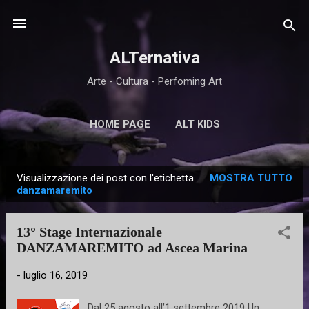
Passa ai contenuti principali
ALTernativa
Arte - Cultura - Perfoming Art
HOME PAGE
ALT KIDS
Visualizzazione dei post con l'etichetta
MOSTRA TUTTO
P
danzamaremito
o
s
13° Stage Internazionale
t
DANZAMAREMITO ad Ascea Marina
-
luglio 16, 2019
Dal 25 agosto all’1 settembre 2019 Un