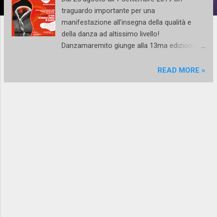
traguardo importante per una
manifestazione all’insegna della qualità e
della danza ad altissimo livello!
Danzamaremito giunge alla 13ma edizione e
torna nello splendido Villaggio “Oasi del
Cilento”, di Ascea Marina, sulla costa del
READ MORE »
Cilento, nella stupenda cornice della zona
archeologica di Velia, direttamente sul Mar
Tirreno! Il Villaggio sarà riservato in esclusiva
all’evento per l’intera settimana e diventerà
un vero ”Campus”dedicato solo alla Danza!
Si esalta così ulteriormente Il punto di forza
dell’evento, che è stato sempre il suo
“format”: gli stagisti, infatti, vivono per una
settimana all’interno del villaggio, dividendosi
tra le lezioni con i prestigiosi Maestri dello
stage e momenti di relax, mare, allegria,
confrontandosi tra loro, stringendo nuove