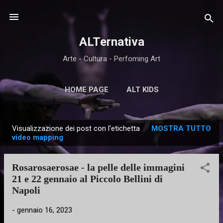
Passa ai contenuti principali
ALTernativa
Arte - Cultura - Perfoming Art
HOME PAGE
ALT KIDS
Visualizzazione dei post con l'etichetta
MOSTRA TUTTO
P
video mapping
o
s
Rosarosaerosae - la pelle delle immagini
t
21 e 22 gennaio al Piccolo Bellini di
Napoli
-
gennaio 16, 2023