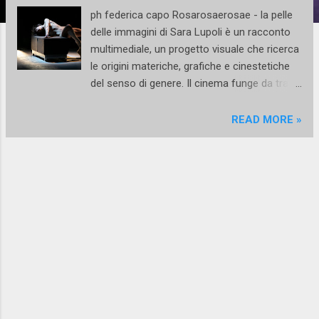
ph federica capo Rosarosaerosae - la pelle
delle immagini di Sara Lupoli è un racconto
multimediale, un progetto visuale che ricerca
le origini materiche, grafiche e cinestetiche
del senso di genere. Il cinema funge da trait
d’union tra diversi stati emotivi e linguaggi
artistici: proiezione, tessuto, suono, pelle,
READ MORE »
voce e danza si confondono in un repertorio
di ambienti solitari e sensibili. Note
dell'autrice Rosarosaerosae è un progetto a
lungo termine che indaga il rapporto tra le
diverse rappresentazioni del sé. L’intera
ricerca parte da un percorso personale e
presenta diverse ramificazioni ed esiti di cui
“la pelle delle immagini “ è il primo
movimento. Il rimando alla prima
declinazione latina è funzionale a
sottolineare l’esigenza di andare alla base di