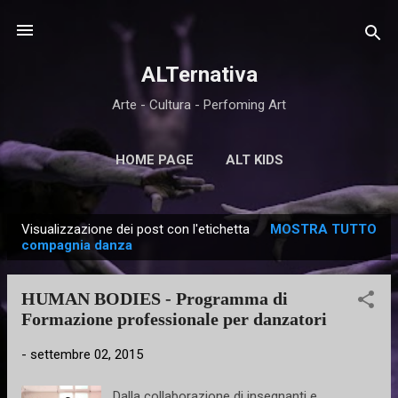
Passa ai contenuti principali
ALTernativa
Arte - Cultura - Perfoming Art
HOME PAGE
ALT KIDS
Visualizzazione dei post con l'etichetta
MOSTRA TUTTO
P
compagnia danza
o
s
HUMAN BODIES - Programma di
t
Formazione professionale per danzatori
-
settembre 02, 2015
Dalla collaborazione di insegnanti e