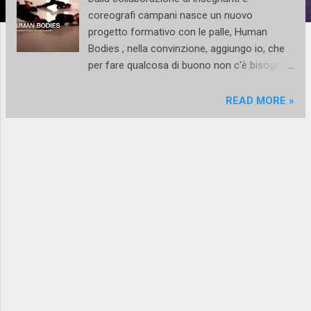
coreografi campani nasce un nuovo
progetto formativo con le palle, Human
Bodies , nella convinzione, aggiungo io, che
per fare qualcosa di buono non c'è bisogno
di andare all'estero e per avere insegnanti
cazzuti non c'è bisogno di farli venire
READ MORE »
soltanto dall'estero. Abbiamo tutte le carte in
regola per fare danza come si deve basta
mettersi in testa che il posto giusto è quello
in cui decidi di scassare tutto senza
arrenderti. Diciamoci la verità chi se ne va
"nun ten' 'e pall". Audizione/workshop 27
Settembre 2015 Programma di Formazione
professionale per danzatori anno 2015/
2016 corso di alta formazione in danza
contemporanea riservato ad un massimo di
15 allievi a partire dai 18 anni composto da 3
settimane al mese + laboratori intensivi