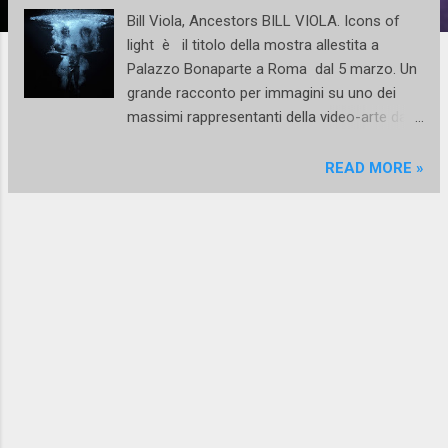
Bill Viola, Ancestors BILL VIOLA. Icons of
light è il titolo della mostra allestita a
Palazzo Bonaparte a Roma dal 5 marzo. Un
grande racconto per immagini su uno dei
massimi rappresentanti della video-arte dagli
anni '70 ad oggi. Rapiti dalle immagini di
capolavori quali Ascension (2000) e i
READ MORE »
celeberrimi Water Portraits (2015) i visitstori
si abbandoneranno al progetto espositivo di
Kira Perov che raccoglie 10 lavori di Viola
rappresentativi di circa 40 anni di attività. La
dicotomia vita/morte affascina Viola da
sempre e, in questa mostra, si pone
l'accento prorpio su questo campo
d'indagine insieme al noto contrasto
oriente/occidente . I lavori raccontano di uno
spazio temporale che contrae in sé lo
sviluppo storico della stessa video-arte: