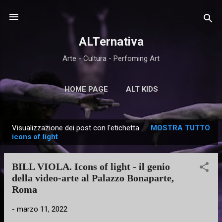
Passa ai contenuti principali
ALTernativa
Arte - Cultura - Perfoming Art
HOME PAGE
ALT KIDS
Visualizzazione dei post con l'etichetta
MOSTRA TUTTO
P
icons of light
o
s
BILL VIOLA. Icons of light - il genio
t
della video-arte al Palazzo Bonaparte,
Roma
-
marzo 11, 2022