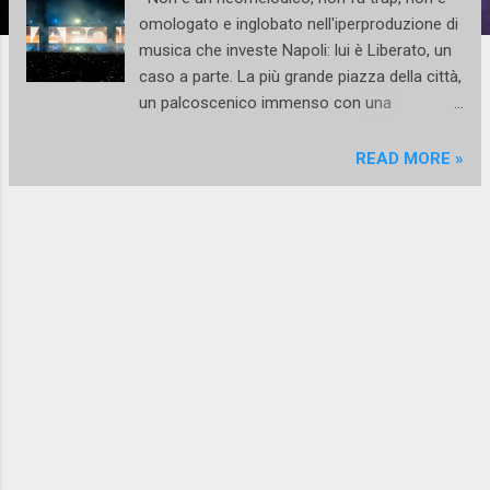
omologato e inglobato nell'iperproduzione di
musica che investe Napoli: lui è Liberato, un
caso a parte. La più grande piazza della città,
un palcoscenico immenso con una
superficie di 50m x 25, 300mq tra schermi e
superfici proiettabili, macchine sparafiamme,
READ MORE »
fuochi d'artificio da far invidia al capodanno,
un impianto audio al limite della legalità. Già
solo questo basta a far pensare che lo
spettacolo/concerto di Liberato in Piazza del
Plebiscito a Napoli (16-17 e 18 settembre)
sia stato pensato e progettato con l'idea di
proporre al pubblico uno show sinestetico.
Più di 70.000 persone in una tre giorni da
passaparola, una sinestesia durata due ore
in cui tutti e cinque i sensi compartecipano a
un'esperienza immersiva e a tratti ipnotica
fin dall'apertura: le sirene, il sound di Guagliò