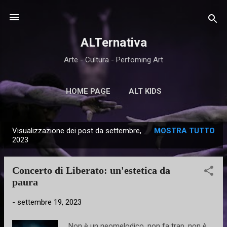
Passa ai contenuti principali
ALTernativa
Arte - Cultura - Perfoming Art
HOME PAGE
ALT KIDS
Visualizzazione dei post da settembre,
MOSTRA TUTTO
P
2023
o
s
Concerto di Liberato: un'estetica da
t
paura
-
settembre 19, 2023
Non è un neomelodico, non fa trap, non è