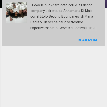
Ecco le nuove tre date dell' ARB dance
company , diretta da Annamaria Di Maio ,
con il titolo Beyond Boundaries di Maria
Caruso , in scena dal 2 settembre
rispettivamente a Cerveteri Festival Rilievi in
danza per poi replicare il 3 settembr e al
Quartiere Borbonico di Casagiove nell'ambito
READ MORE »
del festival ESTATE MED ed il 4 settembre al
teatro dei Barbuti di Salerno . Tre date
attese per il titolo, per la collaborazione con
Maria Caruso e per festeggiare l'ufficialità
ministeriale del riconoscimento del MIC al
lavoro, alla produzione e alla formazione di
Annamaria Di Maio. Un risultato molto
importante per la direzione artistica e per il
corpo di ballo che in questo decennio ha
profuso un lavoro riconosciuto in ambito
nazionale ed internazionale . Un ritorno alle