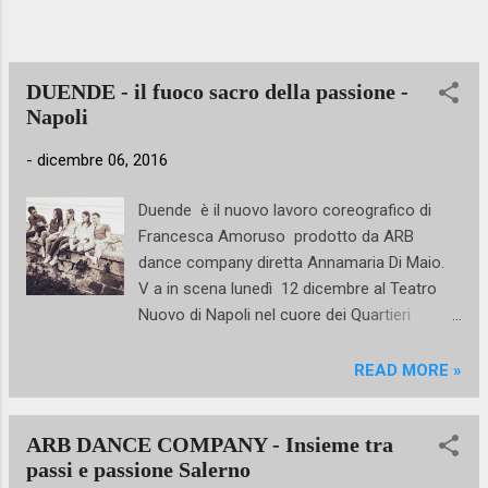
scene in grande stile della ARB dance
company, dunque, con Beyond Boundaries di
Maria Caruso in un'importante
collaborazione di Annamaria Di Maio per sé e
DUENDE - il fuoco sacro della passione -
per il suo ensemble, con uno sp...
Napoli
-
dicembre 06, 2016
Duende è il nuovo lavoro coreografico di
Francesca Amoruso prodotto da ARB
dance company diretta Annamaria Di Maio.
V a in scena lunedì 12 dicembre al Teatro
Nuovo di Napoli nel cuore dei Quartieri
spagnoli all'interno della storica rassegna
Quelli che la Danza. teatro nuovo Via
READ MORE »
Montecalvario, 16, 80134 Napoli 081 497
6267
ARB DANCE COMPANY - Insieme tra
passi e passione Salerno