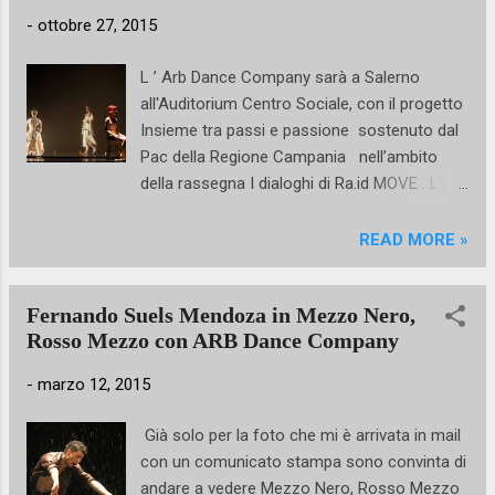
-
ottobre 27, 2015
L ’ Arb Dance Company sarà a Salerno
all'Auditorium Centro Sociale, con il progetto
Insieme tra passi e passione sostenuto dal
Pac della Regione Campania nell’ambito
della rassegna I dialoghi di Ra.id MOVE . L’Arb
Dance Company sarà in scena il 24 ottobre
alle 21 con due coreografie: A piedi nudi
READ MORE »
lavoro di Giorgia Maddamma ispirato al
testo Santa Chiara d’Assisi. Elogio della
Fernando Suels Mendoza in Mezzo Nero,
disobbedienza di Dacia Maraini . Nel cuore
Rosso Mezzo con ARB Dance Company
del Medioevo Chiara si ricava la sua libertà di
pensiero e di spirito. Il suo pensiero va oltre
-
marzo 12, 2015
la religione e arriva dritto ai nostri giorni
rivelandosi attuale e necessario nel contesto
Già solo per la foto che mi è arrivata in mail
storico contemporaneo. In scena Roberta
con un comunicato stampa sono convinta di
De Rosa, Martina Fasano, Katia Marocco,
andare a vedere Mezzo Nero, Rosso Mezzo