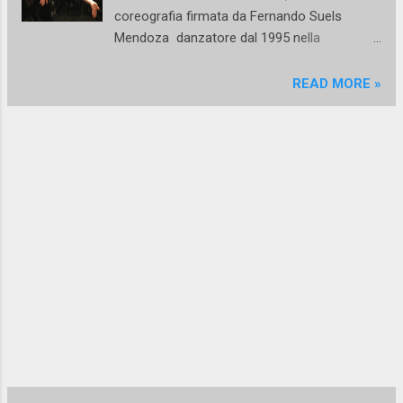
Barbara Mormone, Camilla Rega, Elisabetta
coreografia firmata da Fernando Suels
Violante Mezzo Nero, Rosso Mezzo è
Mendoza danzatore dal 1995 nella
invece firmata da Fernando Suels Mendoza ,
compagnia di Pina Bausch , Tanztheater
danzatore venezuelano storico componente
Wuppertal . Si dice che la sua coreografia
READ MORE »
del Tanztheater Wuppertal di Pina Bausch .
celebri l'amore, quello raro che unisce due
La sua creazione è una celebrazio...
metà complementari. Lo so, tutti vediamo
l'amore così e a parlare con gli altri,
soprattutto i freschi sposi o freschissimi
fidanzati, pare che l'esperienza della
complementarietà tocchi proprio tutti, ma
poi basta aspettare circa 6/7 mesi o al
massimo un anno e anziché completarsi ci
si sente completi se l'altra metà sparisce
dalla faccia della Terra. Dunque il 13 marzo,
cioè domani e quindi viste le condizioni
penose della mia schiena dovrete
raccontarmelo voi, al Teatro Nuovo h 21 l’
Arb Dance Company , direttore artistico