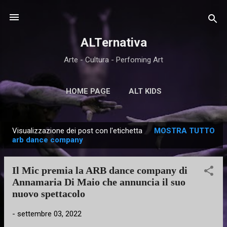
Passa ai contenuti principali
ALTernativa
Arte - Cultura - Perfoming Art
HOME PAGE
ALT KIDS
Visualizzazione dei post con l'etichetta
MOSTRA TUTTO
P
arb dance company
o
s
Il Mic premia la ARB dance company di
t
Annamaria Di Maio che annuncia il suo
nuovo spettacolo
-
settembre 03, 2022