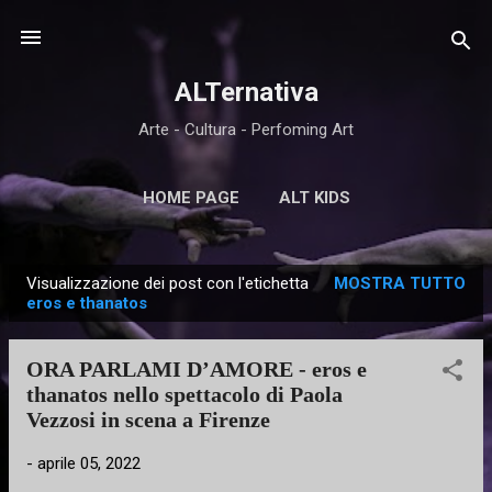
Passa ai contenuti principali
ALTernativa
Arte - Cultura - Perfoming Art
HOME PAGE
ALT KIDS
Visualizzazione dei post con l'etichetta
MOSTRA TUTTO
P
eros e thanatos
o
s
ORA PARLAMI D’AMORE - eros e
t
thanatos nello spettacolo di Paola
Vezzosi in scena a Firenze
-
aprile 05, 2022