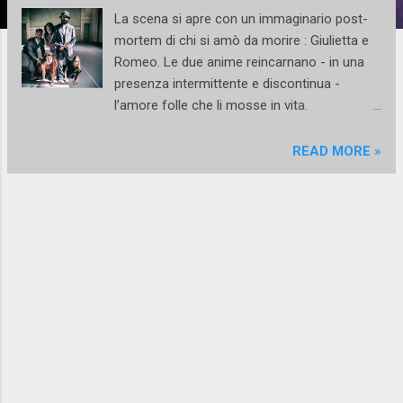
La scena si apre con un immaginario post-
mortem di chi si amò da morire : Giulietta e
Romeo. Le due anime reincarnano - in una
presenza intermittente e discontinua -
l’amore folle che li mosse in vita.
Un’alternanza scoordinata di vita/morte che
conduce ad altre storie di passione, di lutto,
READ MORE »
di gioia, di paura... Il lavoro firmato dalla
coreografa Paola Vezzosi e portato in
scena dalla compagnia Adarte - di cui
Vezzosi condivide la direzione artistica con
la coreografa Francesca Lettieri - nasce in
piena pandemia e ne subisce tutte le
restrizioni lungo il percorso creativo che
diviene tortuoso e scomodo. Ma solo uno
sguardo superficiale potrebbe accontentarsi
di una simile e apocalittica descrizione, dopo
le limitazioni, le difficoltà e le regole imposte