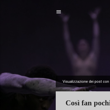
Visualizzazione dei post con 
P
o
s
Così fan poch
t