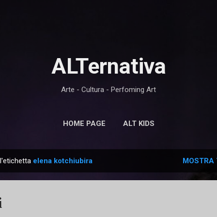
Passa ai contenuti principali
ALTernativa
Arte - Cultura - Perfoming Art
HOME PAGE
ALT KIDS
l'etichetta
elena kotchiubira
MOSTRA 
i