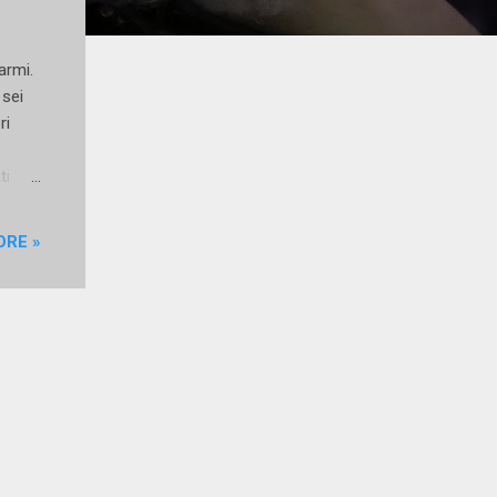
armi.
 sei
ri
ti
che
ORE »