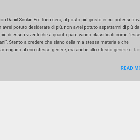
con Daniil Simkin Ero lì ieri sera, al posto più giusto in cui potessi trov
 avrei potuto desiderare di più, non avrei potuto aspettarmi di più da
pie di esseri viventi che a quanto pare vanno classificati come "esse
ni". Stento a credere che siano della mia stessa materia e che
artengano al mio stesso genere, ma anche allo stesso genere di tan
icenti ballerini. Ero al teatro Mediterraneo e avrei potuto esseri lì an
a, anche durante un terremoto, anche durante l'invasione aliena...
READ M