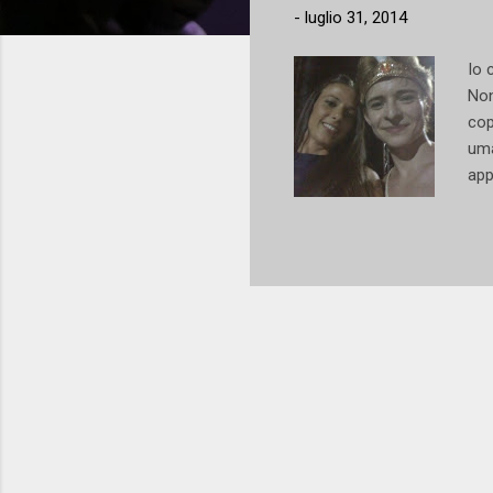
-
luglio 31, 2014
Io 
Non
cop
uma
app
sed
sol