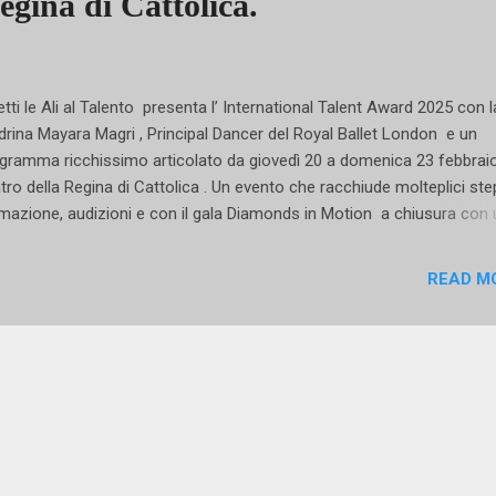
egina di Cattolica.
ti le Ali al Talento presenta l’ International Talent Award 2025 con 
rina Mayara Magri , Principal Dancer del Royal Ballet London e un
gramma ricchissimo articolato da giovedì 20 a domenica 23 febbraio
tro della Regina di Cattolica . Un evento che racchiude molteplici ste
mazione, audizioni e con il gala Diamonds in Motion a chiusura con
enica piena di stelle e il premio alla Carriera a Mayara Magri. Ma
cediamo con ordine entrando in punta di piedi in un programma
READ M
icolatissimo che intercetterà istanze ed esigenze dai più piccoli alle s
la danza. Cominciamo dal mondo del lavoro e del professionismo ch
testualmente alla formazione d’eccellenza, sarà la chiave di volta di
sta edizione 2025 dell’International Talent Award. Gli ospiti che si
roceranno a Cattolica sono Lynne Charles, Artistic Director of the En
ional Ballet School London; Tadeusz Matacz, Artistic Director della 
nko Schul...