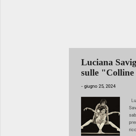
Luciana Savig
sulle "Collin
-
giugno 25, 2024
Luc
Sav
sab
pre
ric