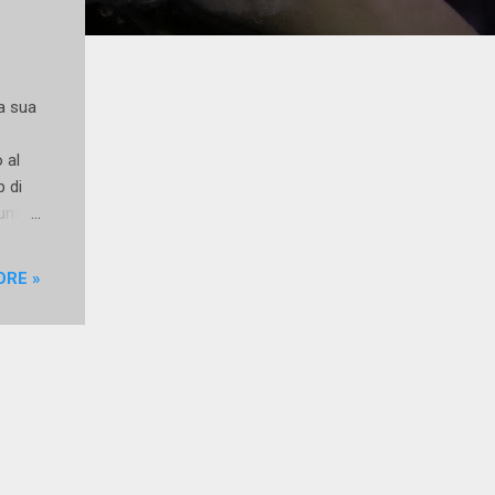
la sua
 al
p di
 una
ORE »
telle
e,
glish
John