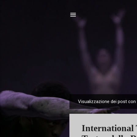
Visualizzazione dei post con 
P
o
s
International
t