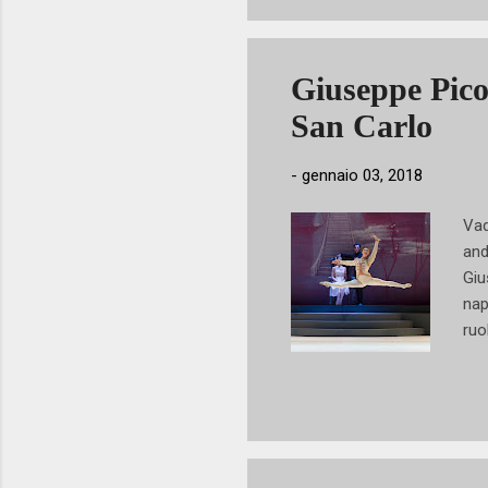
mag
bal
Rub
Giuseppe Picon
che
San Carlo
sce
-
gennaio 03, 2018
Vad
and
Giu
nap
ruo
ris
tea
asp
dal
imp
Giu