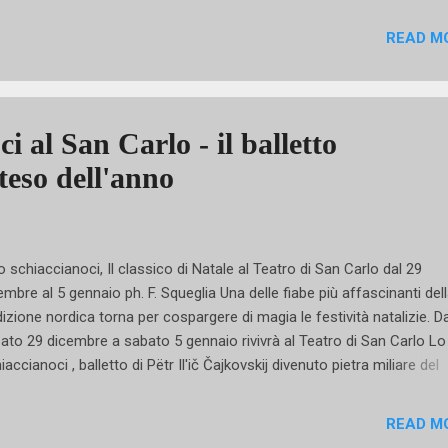
atura mondiale. Un omaggio all’uomo e all’artista che, inevitabilmente
anto a un’icona quale Luciana Savignano ha rappresentato il nostro
READ M
se in tutto il mondo della danza. Ma non finisce qui, ovviamente.
l’ambito del Fubine Porta di Cultura e nei meandri della prima edizion
mio Monferrato DanzArte la direzione artistica ha allestito un cast 
programma ricchissimo e buono per tutti i palati. Anche e soprattutt
i al San Carlo - il balletto
lli più esigenti! Partiamo dalla prima ballerina del Royal Ballet Yasmi
tteso dell'anno
hdi che esordì nel ruolo di Giulietta in occ...
schiaccianoci, Il classico di Natale al Teatro di San Carlo dal 29
embre al 5 gennaio ph. F. Squeglia Una delle fiabe più affascinanti del
dizione nordica torna per cospargere di magia le festività natalizie. D
ato 29 dicembre a sabato 5 gennaio rivivrà al Teatro di San Carlo Lo
iaccianoci , balletto di Pëtr Il'ič Čajkovskij divenuto pietra miliare del
ertorio classico ottocentesco ed espressione della tipica anima bo
sa. La coreografia, da Petipa , è firmata dal direttore del Corpo di Bal
READ M
 Carlo, Giuseppe Picone , che la definisce “immersa in una dimensio