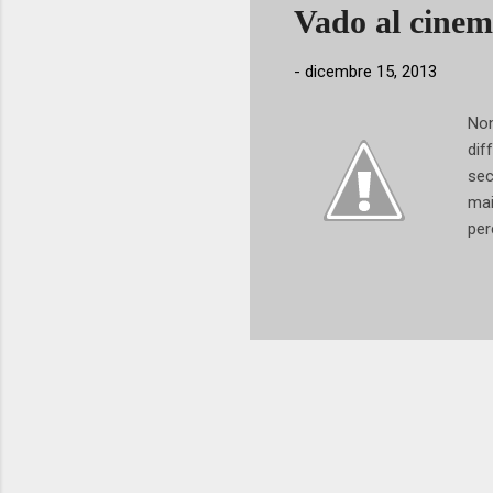
Vado al cinema
man
div
-
dicembre 15, 2013
Non
dif
sec
mai
per
scr
val
liv
Let
dal
med
892