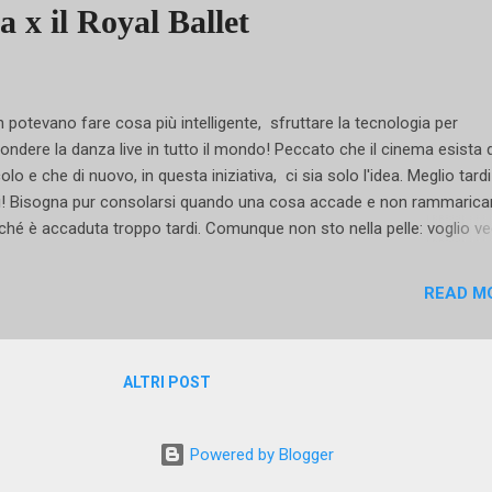
 x il Royal Ballet
iera vincente, pur rivisitando la coreografia, pur proponendo scene
erse, pur spaziando nella rosa di nomi di ospiti più o meno illustri il...
 potevano fare cosa più intelligente, sfruttare la tecnologia per
fondere la danza live in tutto il mondo! Peccato che il cinema esista 
olo e che di nuovo, in questa iniziativa, ci sia solo l'idea. Meglio tard
! Bisogna pur consolarsi quando una cosa accade e non rammaricar
ché è accaduta troppo tardi. Comunque non sto nella pelle: voglio ve
utare, zoomare, ingrandire e poi ancora sfumare e mettere a fuoco 
utare e giudicare. Voglio sedermi nella mia poltrona napoletana e gu
READ M
e il Royal Ballet direttamente dalla Royal House Opera di Covent Gard
's get London perfection! Royal Ballet A partire dal 12 dicembre In dir
la Royal House Opera di Londra, Covent Garden The Space, viale vioc
ALTRI POST
iterraneo, 36 napoli The Space, Vulcano Buono, Nola h 20,15 € 16 I
111 (senza prefisso) 12 dicembre lo Schiaccianoci 27 gennaio Gis
Powered by Blogger