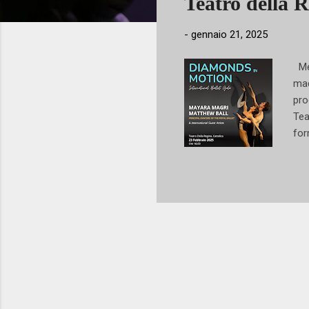
Teatro della R
-
gennaio 21, 2025
Met
mad
pro
Tea
for
dom
pro
art
del
con
que
inc
Nat
Cra