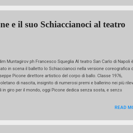
ica e fiabesca. Per accentuare l’atmosfera da sogno di questo sple
letto, dallo scorso anno ho voluto inserire altri elementi sempre di Ni
ertelli all’interno della scenografia: un nuovo albero di Natale, una nu
e e il suo Schiaccianoci al teatro
 fa volare lo Schiaccianoci nel mondo della Fata Confetto e altri pann
nici per le danze di carattere. La coreografia si di...
im Muntagirov ph Francesco Squeglia Al teatro San Carlo di Napoli 
ato in scena il balletto lo Schiaccianoci nella versione coreografica d
seppe Picone direttore artistico del corpo di ballo. Classe 1976,
oletano di nascita, insignito di numerosi premi e ballerino nei più rile
li in giro per il mondo, oggi Picone dedica senza sosta, e senza
parmiare energie, tutta la sua vita all'ascesa del corpo di ballo del più 
tro che l'uomo conosca. Come ogni anno è arrivato ciò che il pubblic
READ M
etta: lo Schiaccianoci in una chiave coreografica ben riuscita, incorn
le scenografie di forte impatto visivo curate da Nicola Rubertelli e
reziosita dagli abiti maniacalmente curati della sartoria diretta da Giu
stino . ph F. Squeglia Lo Schiaccianoci torna sempre e lo fa ogni volt