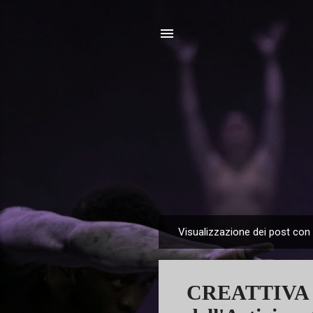
Visualizzazione dei post con 
P
o
s
CREATTIVA 202
t