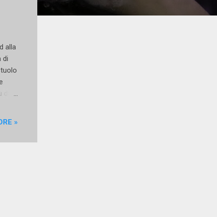
d alla
 di
stuolo
e
 di
nto
ORE »
 torna
tive
i (una
,