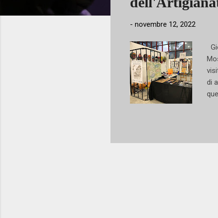
dell'Artigiana
-
novembre 12, 2022
Gio
Mos
vis
di 
que
160
del
più
cap
e d
tra
ist
visi