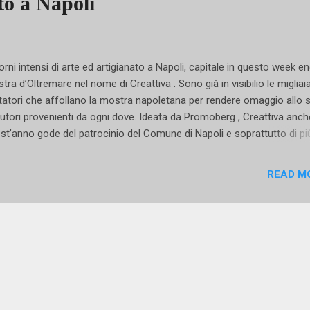
to a Napoli
rni intensi di arte ed artigianato a Napoli, capitale in questo week en
tra d’Oltremare nel nome di Creattiva . Sono già in visibilio le migliaia
itatori che affollano la mostra napoletana per rendere omaggio allo 
autori provenienti da ogni dove. Ideata da Promoberg , Creattiva anch
st’anno gode del patrocinio del Comune di Napoli e soprattutto di più
000 visitatori nelle undici edizioni fin qui portate in giro da nord a sud
l’Italia. E la tappa napoletana è in breve tempo diventata l’appuntame
READ M
 atteso dagli artisti, artigiani, hobbisti e talenti. Ma quest’anno Napoli
itale anche per la presentazione delle proposte decorative più innova
i tendenza ispirate al natale e realizzate con un mix di tecniche tessil
 tutte il crochet) a cura dell’artista triestina Luisa De Santi . Scuole
ituti e associazioni provenienti da tutta Italia sono pronti a svelare ai
tatori i segreti e a...