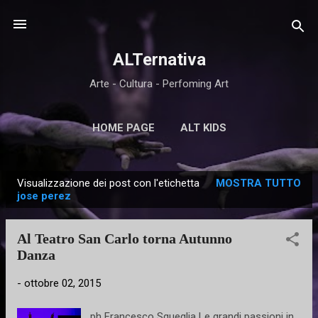
Passa ai contenuti principali
ALTernativa
Arte - Cultura - Perfoming Art
HOME PAGE
ALT KIDS
Visualizzazione dei post con l'etichetta
MOSTRA TUTTO
P
jose perez
o
s
Al Teatro San Carlo torna Autunno
t
Danza
-
ottobre 02, 2015
ph Francesco Squeglia Le grandi passioni in