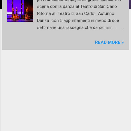
scena con la danza al Teatro di San Carlo
Ritorna al Teatro di San Carlo Autunno
Danza con 5 appuntamenti in meno di due
settimane una rassegna che da sei anni il
Massimo napoletano dedica all'arte
coreutica. la gelosia di Otello , amore e
READ MORE »
morte di Carmen , i sogni e la
determinazione degli Allievi della Scuola di
Ballo per un omaggio alla carriera di Anna
Razzi 5 appuntamenti Giovedì 8 Ottobre
20.30 / Venerdì 9 Ottobre 18.00 Otello tratto
dalla di William Shakespeare qui nella
versione coreografica di Fabrizio
Monteverde , su musiche di Antonín Dvořák .
(José Perez, Anbeta Toromani, Alessandro
Macario) Martedì 13 Ottobre 20.30 /
Mercoledì 14 Ottobre 18.00 Spanish
Dance&Concerts nuova coreografia firmata