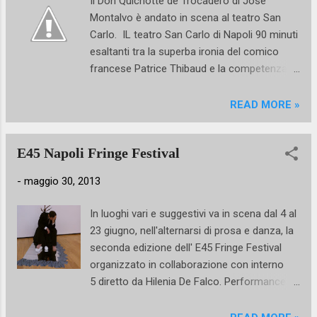
Il Don Quichotte de Trocadéro di Josè
spettatori sempre attenti. Raramente si
Montalvo è andato in scena al teatro San
assiste ad un lavoro coreografico eccellente
Carlo. IL teatro San Carlo di Napoli 90 minuti
dal primo all'ultimo quadro: girotondi
esaltanti tra la superba ironia del comico
evocanti antichi riti ed energiche corse in
francese Patrice Thibaud e la competenza
cerchio si alternavano a momenti di pas de
tecnica degli interpreti. Pochi i momenti di
deux in sincrono o eseguiti a canone.
calo nel lavoro coreografico in cui la danza
READ MORE »
sembrava completamente sparire per far
posto ad interminabili minuti di parodia della
E45 Napoli Fringe Festival
gestualità coreutica.
-
maggio 30, 2013
In luoghi vari e suggestivi va in scena dal 4 al
23 giugno, nell'alternarsi di prosa e danza, la
seconda edizione dell' E45 Fringe Festival
organizzato in collaborazione con interno
5 diretto da Hilenia De Falco. Performance
durante la conferenza stampa del Fringe La
scelta degli spazi sembra essere la migliore