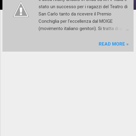
stato un successo per i ragazzi del Teatro di
San Carlo tanto da ricevere il Premio
Conchiglia per l'eccellenza dal MOIGE
(movimento italiano genitori). Si tratta di un
riconoscimento assegnato a ventiquattro
programmi televisivi valutati "family friendly"
READ MORE »
e nel caso specifico di Ballerini si riconosce il
merito di aver saputo promuovere la cultura
e il talento dei giovani. Due puntate al giorno
in cui si seguiva la giornata tipo di un gruppo
di allievi della scuola di ballo del Lirico di
Napoli tra allenamenti estenuanti e concorsi
che mettevano a dura prova l'autostima e la
preparazione atletica. Chi conosce il mondo
della danza, da dietro le quinte, sa bene a
quali sacrifici disarmanti si va incontro:
allenamenti quotidiani alla sbarra e al centro,
selezioni per ruoli, competizione,