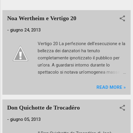
conoscenza minuziosa e maniacale del
prorpio corpo e dei suoi limiti. La
trasmissione di MTV ha saputo mettere in
Noa Wertheim e Vertigo 20
rilievo l'ecc...
-
giugno 24, 2013
Vertigo 20 La perfezione dell'esecuzione e la
bellezza dei danzatori ha tenuto
completamente ipnotizzato il pubblico per
un'ora. A guardarsi intorno durante lo
spettacolo si notava un'omogenea massa di
persone immobili e concentrate nel seguire
le coreografie coinvolgenti di Noa Wertheim.
READ MORE »
La scenografia, scarna ed essenziale,
risultava essere funzionale ai danzatori
Don Quichotte de Trocadéro
sempre in scena per 60 minuti. La scelta
delle musiche, ora malinconiche e
-
giugno 05, 2013
romantiche, ora selvaggiamente incalzanti,
contribuiva a tenere viva la magia negli