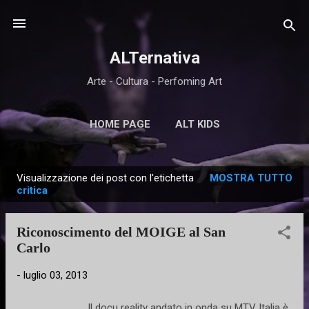
Passa ai contenuti principali
ALTernativa
Arte - Cultura - Perfoming Art
HOME PAGE
ALT KIDS
Visualizzazione dei post con l'etichetta
MOSTRA TUTTO
P
critica
o
s
Riconoscimento del MOIGE al San
t
Carlo
-
luglio 03, 2013
Il docu reality andato in onda su MTV Italia è