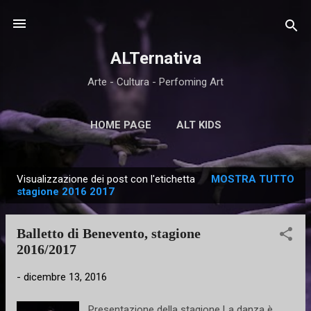
Passa ai contenuti principali
ALTernativa
Arte - Cultura - Perfoming Art
HOME PAGE
ALT KIDS
Visualizzazione dei post con l'etichetta
MOSTRA TUTTO
P
stagione 2016 2017
o
s
Balletto di Benevento, stagione
t
2016/2017
-
dicembre 13, 2016
Presentazione della stagione La danza è