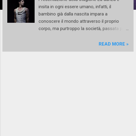
insita in ogni essere umano, infatti, il
bambino già dalla nascita impara a
conoscere il mondo attraverso il proprio
corpo, ma purtroppo la società, passata più
che odierna, blocca la potenzialità di ogni
bambino che divenuto adulto non sviluppa la
READ MORE »
propria creatività. A tal proposito, in
occasione della 33° edizione del Festival
Benvenuto Città Spettacolo , nasce la
compagnia Balletto di Benevento formata
dagli allievi del centro studi che lavorano
come professionisti in compagnie importanti
o presso enti lirici. La compagnia ha
l’obiettivo di celebrare e ricordare la storia
del Centro Studi Carmen Castello fatta di
condivisioni pratiche e di pensieri nei rapporti
con quelle che sono le tradizioni culturali
legate allo spettacolo dal vivo, ben radicate