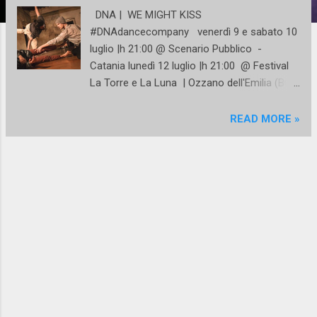
DNA | WE MIGHT KISS
#DNAdancecompany venerdì 9 e sabato 10
luglio |h 21:00 @ Scenario Pubblico -
Catania lunedì 12 luglio |h 21:00 @ Festival
La Torre e La Luna | Ozzano dell'Emilia (BO)
venerdì 30 luglio |h 21:00 @ Corti Chiese e
Cortili | Valsamoggia (BO) Finalmente dal
READ MORE »
vivo l'ultima produzione della compagnia,
realizzata con il sostegno di ERT - Emilia
Romagna Teatro, Fondazione Rocca dei
Bentivoglio, in collaborazione con Scenario
Pubblico, Comune di Bologna, PAD Research
- Pareti Ispirate D.R.OP. TOUR #compagnia
giovanile giovedì 1 luglio | h 21:00 @ Festival
La Torre e La Luna | Ozzano dell'Emilia (BO)
sabato 17 luglio | h 21:30 @ Teatro del
Baraccano , Bologna Cassandra o
della V erità ...