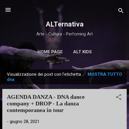
Passa ai contenuti principali
ALTernativa
Arte - Cultura - Perfoming Art
HOME PAGE
ALT KIDS
Visualizzazione dei post con l'etichetta
MOSTRA TUTTO
P
dna
o
s
AGENDA DANZA - DNA dance
t
company + DROP - La danza
contemporanea in tour
-
giugno 28, 2021