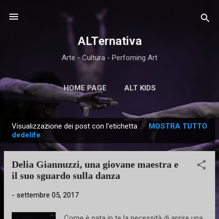
Passa ai contenuti principali
ALTernativa
Arte - Cultura - Perfoming Art
HOME PAGE
ALT KIDS
Visualizzazione dei post con l'etichetta
MOSTRA TUTTO
P
dedelife
o
s
Delia Giannuzzi, una giovane maestra e
t
il suo sguardo sulla danza
-
settembre 05, 2017
Come è nata in te la necessità di aprire una