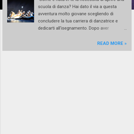
scuola di danza? Hai dato il via a questa
avventura molto giovane scegliendo di
concludere la tua carriera di danzatrice e
dedicarti all'isegnamento. Dopo aver
insegnato in molte scuole di Napoli e
provincia e aver maturato una certa
READ MORE »
esperienza al fianco di grandi maestri, ad un
certo punto è nata in me la necessità di
avere uno spazio solo mio in cui potermi
dedicare ai miei allievi senza restrizioni e
limiti di orario. Volendo essere sincera però
devo confessare che l'insegnamento non è
stato proprio una vocazione, bensì un ripiego
o almeno così è stato all'inizio. In seguito a
diversi infortuni subiti durante le prove
spettacolo sono stata costretta a lunghi
periodi di riposo, e, per non rimanere del
tutto in panchina, decisi di avvicinarmi