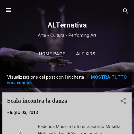
Passa ai contenuti principali
ALTernativa
Arte - Cultura - Perfoming Art
HOME PAGE
ALT KIDS
Visualizzazione dei post con l'etichetta
MOSTRA TUTTO
P
wes veldink
o
s
Scala incontra la danza
t
-
luglio 03, 2013
Federica Musella foto di Giacomo Musella
Nella cittadina di Scala, in costiera