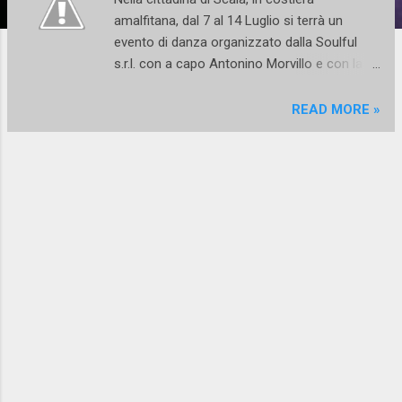
amalfitana, dal 7 al 14 Luglio si terrà un
evento di danza organizzato dalla Soulful
s.r.l. con a capo Antonino Morvillo e con la
direzione artistica di Marcello Pepe. Una
settimana di stage di vari livelli e corsi di
READ MORE »
formazione per professionisti più un
concorso suddiviso per categorie (solisti
classica, solisti moderna, solisti
contemporanea, Pas de Deux , gruppi
Classica, gruppi moderna/contemporanea) e
un Gala di chiusura a cui prenderanno parte
gli allievi degli stage e i vincitori dei concorsi.
Nelle varie discipline i ballerini avranno
l'occasione imperdibile di danzare e studiare
per una settimana con insegnanti di fama
internazionale e la cui preparazione è
riconosciuta e comprovata: per il classico
Veronica Ivanova un tempo ballerina al