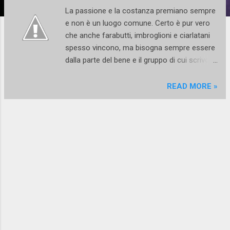
La passione e la costanza premiano sempre
e non è un luogo comune. Certo è pur vero
che anche farabutti, imbroglioni e ciarlatani
spesso vincono, ma bisogna sempre essere
dalla parte del bene e il gruppo di cui scrivo
qui in quanto a positività ne ha da vendere.
Conosco Alessandra Rimonti da un bel po' di
READ MORE »
anni e posso testimoniare che ha saputo
creare nel tempo, intorno a chi l'ha seguita
nella sua avventura di coreografa,
un'atmosfera magica e solare, positiva e
rigenerante. Si tratta di una giovane
danzatrice e coreografa, napoletana di
nascita ma newyorkese nel sangue, che crea
le sue composizioni facendo confluire stili
diversi e musiche eterogenee. La sua danza
va dall'afro al jazz, all'hip hop, fino al lyrical e
alla più attuale video dance. Pare proprio che