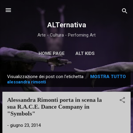
Passa ai contenuti principali
ALTernativa
Arte - Cultura - Perfoming Art
HOME PAGE
ALT KIDS
Visualizzazione dei post con l'etichetta
MOSTRA TUTTO
P
alessandra rimonti
o
s
Alessandra Rimonti porta in scena la
t
sua R.A.C.E. Dance Company in
"Symbols"
-
giugno 23, 2014