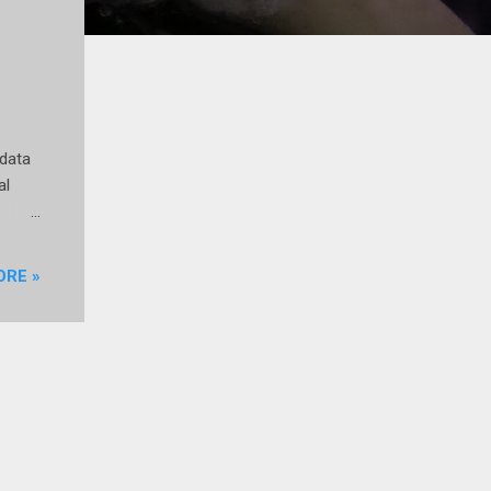
 data
al
lo
inili?
ORE »
i
ngono
iata
 – è