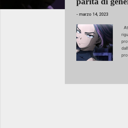
parità di gene
-
marzo 14, 2023
Att
rig
pro
dal
pro
per
ste
In 
gen
rin
ai 
con
Par
sta