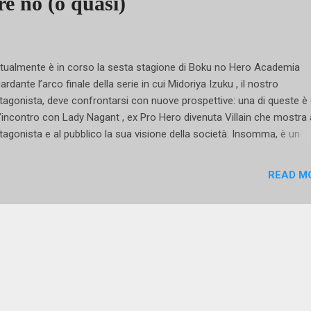
re no (o quasi)
ualmente è in corso la sesta stagione di Boku no Hero Academia
uardante l’arco finale della serie in cui Midoriya Izuku , il nostro
tagonista, deve confrontarsi con nuove prospettive: una di queste è
l’incontro con Lady Nagant , ex Pro Hero divenuta Villain che mostra 
tagonista e al pubblico la sua visione della società. Insomma, è un
sonaggio con una caratterizzazione particolare e profonda; ma vale 
sso per tutti (o comunque per la maggior parte) dei personaggi femm
READ M
questo articolo abbiamo intenzione di sviscerare il tema della parità d
ere in BNHA in quanto sono numerosi gli stereotipi negativi che ve
forzati da una rappresentazione femminile inaccurata: dando un’occh
personaggi possiamo fare alcuni esempi, poiché una delle critiche più
divise dal fandom riguarda proprio l’oggettificazione delle donne.
tendo dal caso di Uraraka - uno dei personaggi più popolari di BNHA
ta presentata nei primi cap...