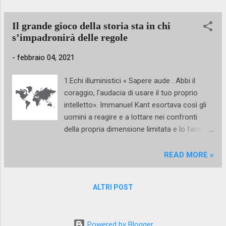
Il grande gioco della storia sta in chi
s’impadronirà delle regole
-
febbraio 04, 2021
1.Echi illuministici « Sapere aude . Abbi il
coraggio, l’audacia di usare il tuo proprio
intelletto». Immanuel Kant esortava così gli
uomini a reagire e a lottare nei confronti
della propria dimensione limitata e lo faceva
nel 1784 in risposta alla domanda, posta dal
giornale tedesco Berlinische Monatsschrift,
READ MORE »
Was ist Aufklärung? L’Illuminismo è per Kant
l’ uscita dell’uomo dallo stato di minorità in
ALTRI POST
cui si trova , dove per minorità egli intende la
consapevole accettazione di subire l’autorità
altrui. L’uomo, naturalmente fornito
Powered by Blogger