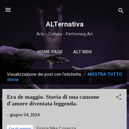
Passa ai contenuti principali
ALTernativa
Arte - Cultura - Perfoming Art
HOME PAGE
ALT KIDS
Visualizzazione dei post con l'etichetta
MOSTRA TUTTO
P
storia
o
s
Era de maggio. Storia di una canzone
t
d'amore diventata leggenda.
-
giugno 04, 2024
Emma Nike Cosenza