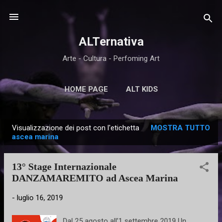
Passa ai contenuti principali
ALTernativa
Arte - Cultura - Perfoming Art
HOME PAGE
ALT KIDS
Visualizzazione dei post con l'etichetta
MOSTRA TUTTO
P
ascea marina
o
s
13° Stage Internazionale
t
DANZAMAREMITO ad Ascea Marina
-
luglio 16, 2019
Dal 25 agosto all’1 settembre 2019 Un