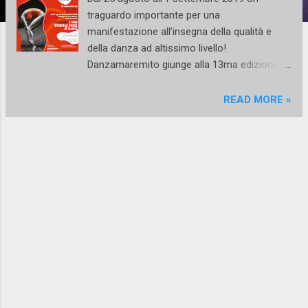
traguardo importante per una
manifestazione all’insegna della qualità e
della danza ad altissimo livello!
Danzamaremito giunge alla 13ma edizione e
torna nello splendido Villaggio “Oasi del
Cilento”, di Ascea Marina, sulla costa del
READ MORE »
Cilento, nella stupenda cornice della zona
archeologica di Velia, direttamente sul Mar
Tirreno! Il Villaggio sarà riservato in esclusiva
all’evento per l’intera settimana e diventerà
un vero ”Campus”dedicato solo alla Danza!
Si esalta così ulteriormente Il punto di forza
dell’evento, che è stato sempre il suo
“format”: gli stagisti, infatti, vivono per una
settimana all’interno del villaggio, dividendosi
tra le lezioni con i prestigiosi Maestri dello
stage e momenti di relax, mare, allegria,
confrontandosi tra loro, stringendo nuove