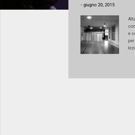
-
giugno 20, 2015
Alt
con
e c
per
lez
spe
e a
wor
di 
nor
con
ste
Net
alcu