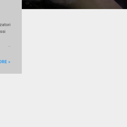
zatori
ssi
mento
ORE »
 sale
 dal
llo
r il
di