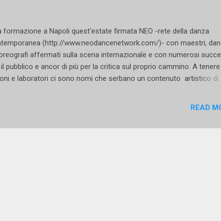
a formazione a Napoli quest'estate firmata NEO -rete della danza
temporanea (http://www.neodancenetwork.com/)- con maestri, dan
oreografi affermati sulla scena internazionale e con numerosi succe
 il pubblico e ancor di più per la critica sul proprio cammino. A tenere
ioni e laboratori ci sono nomi che serbano un contenuto artistico di
ssore e la garanzia di un lavoro assiduo e finalizzato al perfeziona
ffinamento di tecniche ben precise e riconoscibili a occhi esperti. Il
READ M
kshop estivo, o per meglio dire il Campus, organizzato tra le quattro
Art Garage , prevede laboratori con personalità provenienti dall'Italia e
d Europa facendo confluire e concentrare il meglio della tradizione
temporanea che il nostro continente vanta. Dal 13 luglio fino al 19 de
sso mese si susseguono le lezioni di: Ken Ossola prima danzatore pe
herland Dance Theatre e collaboratore di Jiri Kylian per la creazione 
ne ...