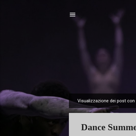
Visualizzazione dei post con 
P
o
s
Dance Summe
t