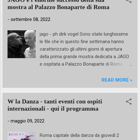
mostra al Palazzo Bonaparte di Roma
-
settembre 08, 2022
jago - ph dirk vogel Sono state lunghissime
le file che in questo fine settimana hanno
caratterizzato gli ultimi giorni di apertura
della prima grande mostra dedicata a JAGO
e ospitata a Palazzo Bonaparte di Roma.
Infatti, sono 140.382 i visitatori e gli
appassionati del lavoro del giovane scultore
READ MORE »
italiano che, dallo scorso 12 marzo, hanno
contribuito al successo della mostra.
W la Danza - tanti eventi con ospiti
apparato circolatorio - ph dirk vogel Amato
internazionali - qui il programma
per il suo indiscusso talento creativo, ma
anche per la sua grande forza nell’utilizzo dei
-
maggio 09, 2022
mezzi di comunicazione, tra visite guidate,
firmacopie e incontri con l'artista, sono circa
Roma capitale della danza da giovedì 2
80.000 i giovani under 35 che, catturati