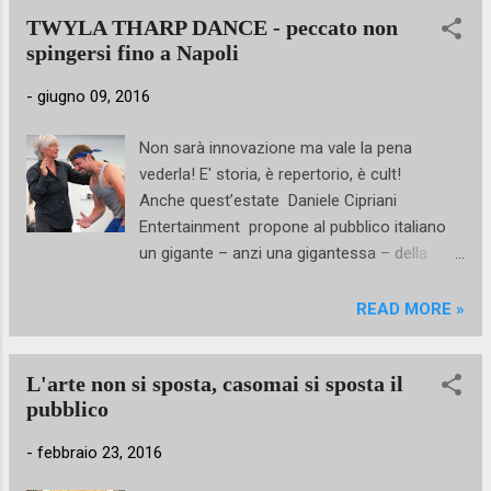
due Paesi, Il Conservatorio Edward Said di
TWYLA THARP DANCE - peccato non
Ramallah, la Facoltà delle Arti della Birzeit
spingersi fino a Napoli
University , il Conservatoire des Arts et
Metiers Multimedia Balla Fassekè Kouyate di
-
giugno 09, 2016
Bamako oltre a centri di produzione e
diffusione dell'arte coreutica come il
Non sarà innovazione ma vale la pena
DonkoSeko a Bamako (Mali) il Sareyyet
vederla! E' storia, è repertorio, è cult!
Ramallah e la Palestinian Circus School a
Anche quest’estate Daniele Cipriani
Birzeit.
Entertainment propone al pubblico italiano
un gigante – anzi una gigantessa – della
danza internazionale, il cui nome appare
sulle locandine dei teatri dell’opera, nei credit
READ MORE »
di pellicole vincitori di Oscar, brillando anche
dalle mitiche luci di Broadway. Arriva a giugno
L'arte non si sposta, casomai si sposta il
la TWYLA THARP DANCE, compagnia che
pubblico
porta il nome di una dancemaker fra le più
originali delle ultime decadi del Novecento
-
febbraio 23, 2016
(ed ora anche del 21° secolo), creatrice di
oltre 160 coreografie, di balletti, di musical a