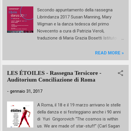
sulla danza, emersi nel convegno internazionale La
Secondo appuntamento della rassegna
recherche en danse entre la France et l’Italie : approches,
Librindanza 2017 Susan Manning, Mary
méthodes et objets, co-organizzato dall’Associazione
Wigman e la danza tedesca del primo
Italiana per la Ricerca sulla Danza (...
Novecento a cura di Patrizia Veroli,
traduzione di Maria Grazia Bosetti Istituto
Italiano di Studi Germanici, Roma 2016
Venerdì 5 maggio (ore 18) al Teatro Ruskaja
READ MORE »
dell'Accademia Nazionale di Danza, secondo
appuntamento della sesta edizione di
LES ÉTOILES - Rassegna Tersicore -
Librindanza, la rassegna dedicata alla
Auditorium Conciliazione di Roma
presentazione di libri che abbracciano diversi
aspetti dell'arte coreutica, curata da Natalia
-
gennaio 31, 2017
Gozzano, Storico dell'Arte e da Marco
Ariano, Percussionista, entrambi docenti
A Roma, il 18 e il 19 marzo arrivano le stelle
dell'And. Mary Wigman e la danza tedesca
della danza e si festeggiano anche i 90 anni
del primo Novecento, vincitore del Premio De
di Yuri Grigorovich “The cosmos is within
La Torre Bueno nel 1994, è il titolo del
us. We are made of star-stuff” (Carl Sagan
volume che sarà presentato. L'autrice è