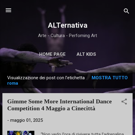
Passa ai contenuti principali
ALTernativa
Arte - Cultura - Perfoming Art
HOME PAGE
ALT KIDS
Visualizzazione dei post con l'etichetta
MOSTRA TUTTO
P
roma
o
s
Gimme Some More International Dance
t
Competition 4 Maggio a Cinecittà
-
maggio 01, 2025
“Non vedo l’ora di rivivere tutta l’adrenalina