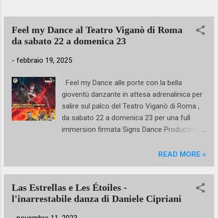
danza da tutta Italia e dall'estero, le migliori
realtà nel panorama della danza italiana
certamente hanno già aderito numerose!
Feel my Dance al Teatro Viganò di Roma
Dopo i numeri dello scorso anno di 1234
da sabato 22 a domenica 23
danzatori, 1740 spettatori in platea,...
-
febbraio 19, 2025
Feel my Dance alle porte con la bella
gioventù danzante in attesa adrenalinica per
salire sul palco del Teatro Viganò di Roma ,
da sabato 22 a domenica 23 per una full
immersion firmata Signs Dance Production .
Basterebbe questo per lanciare l’evento
diretto da Giovanbattista Russo , giunto alla
READ MORE »
quarta edizione, con l’obiettivo sempre più
consolidato di creare occasioni di confronto
Las Estrellas e Les Étoiles -
e di realizzare qualche sogno coreutico
l'inarrestabile danza di Daniele Cipriani
ancora chiuso nel cassetto. Eh sì, tra i tanti
eventi di danza e balletto in Italia, quelli diretti