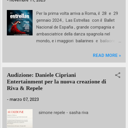
-
novembre 11, 2023
da Giovanbattista Russo hanno in sé gli
elementi della pura adrenalina associata a
Per la prima volta arriva a Roma, il 28 e 29
opportunità concrete di crescita, anche
gennaio 2024 , Las Estrellas con il Ballet
professionale. “Un immenso appoggio per lo
Nacional de España , grande compagnia e
sviluppo del settore danza – ci tiene a
ambasciatrice della danza spagnola nel
precisare Giovanbattista Russo – è arrivato
mondo, e i maggiori bailarines e bailaore s
ancora una volta dal presidente Nazionale
del momento. Un appuntamento
CSEN dott. Francesco Proietti. Ricordiamo
immancabile con la grande danza
READ MORE »
infatti che CSEN è da tantissimi anni il primo
all’Auditorium Parco della Musica, Sala Santa
e più grande ente di promozione sportivo in
Cecilia , nel quadro della Stagione della
tutta Italia” . E proprio da questa sin...
Audizione: Daniele Cipriani
Fondazione Musica per Roma . Nel mese più
Entertainment per la nuova creazione di
freddo dell’anno, Las Estrellas porteranno
Riva & Repele
in palcoscenico il sole incandescente di
Andalusia e i suoi forti colori, ma anche il
-
marzo 07, 2023
profumo delle notti nei giardini di Spagna,
ispirazione di così tanti artisti famosi. Passi
simone repele - sasha riva
intricati, che ricordano i preziosi ricami sui
bolero dei toreador , o potenti come i loro