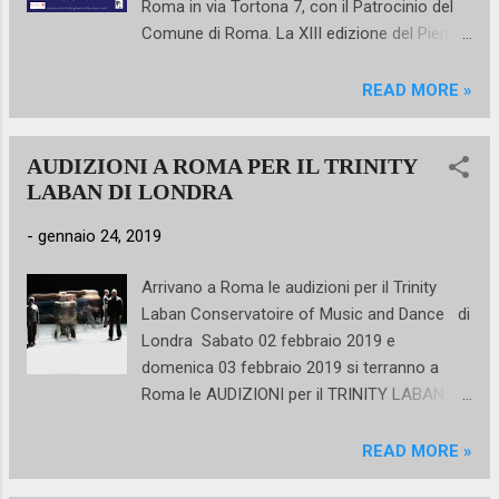
Roma in via Tortona 7, con il Patrocinio del
sull’amore del grande compositore russo per
Comune di Roma. La XIII edizione del Pierrot
la danza. La serata comprenderà anche un
Danza è patrocinata dall&#39;Assessorato
nuovo balletto di John Neumeier . Jacopo
alla Crescita Culturale del Comune di Roma
READ MORE »
Bellussi -® Kiran West In prima assoluta l’ 8
con il supporto tecnico di AICS Roma,
luglio al Nervi Music ...
Mikelart, Danza&Co, La Dance Emotions,
AUDIZIONI A ROMA PER IL TRINITY
LikeG. e con la presenza del fotografo di
LABAN DI LONDRA
danza Pierluigi Abbondanza. La novità di
quest'anno riguarda l'inserimento della
-
gennaio 24, 2019
Sezione Videodanza, aperta ad autori,
danzatori, coreografi, registi e video-maker
Arrivano a Roma le audizioni per il Trinity
che dovranno proporre video originali che
Laban Conservatoire of Music and Dance di
abbiano per soggetto la danza con una forte
Londra Sabato 02 febbraio 2019 e
connessione tra drammaturgia e linguaggi
domenica 03 febbraio 2019 si terranno a
audiovisivi per promuovere la
Roma le AUDIZIONI per il TRINITY LABAN
sperimentazione, la ricerca e l'utilizzo di
di Londra presso lo IALS (Via Cesare
nuove tecnologie. I due linguaggi della danza
Fracassini, 60). L’audizione è rivolta ai
READ MORE »
e del video possono essere considerati
candidati interessati a prendere parte al
come due colori differenti che si mescolano