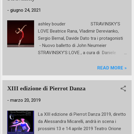
-
giugno 24, 2021
ashley bouder STRAVINSKY’S
LOVE Beatrice Rana, Vladimir Derevianko,
Sergio Bernal, Davide Dato tra i protagonisti
- Nuovo balletto di John Neumeier
STRAVINSKY’S LOVE , a cura di Daniele
Cipriani con la consulenza musicale di
Gastón Fournier-Facio , è una produzione
READ MORE »
realizzata con la FONDAZIONE CARLO
FELICE DI GENOVA per il Nervi Music Ballet
XIII edizione di Pierrot Danza
Festival 2021 con il patrocinio della
Fondazione Igor Stravinsky di Ginevra. Lo
-
marzo 20, 2019
spettacolo di balletto e musica dal vivo,
interpretato da virtuosi della danza e della
La XIII edizione di Pierrot Danza 2019, diretto
musica, celebra il grande musicista russo
da Alessandra Micarelli, andrà in scena i
Igor Stravinsky (1882-1971) nel 50°
prossimi 13 e 14 aprile 2019 Teatro Orione
anniversario della sua morte ed è incentrato