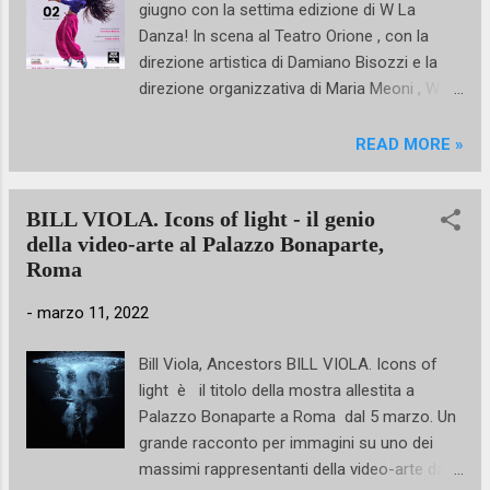
giugno con la settima edizione di W La
dall'inconfondibile stile di Jago, si sono
Danza! In scena al Teatro Orione , con la
rivelati un elemento fondamentale per il
direzione artistica di Damiano Bisozzi e la
successo della mostra, riscontrabile
direzione organizzativa di Maria Meoni , W La
nell'attiva partecipazione a tutte le attività
Danza torna prepotentemente tra la gente
collaterali organizzate in occasione
della danza con una kermesse attesissima
READ MORE »
dell'esposizione stessa, ma anche sul web e
guidata da Luciano Cannito e la bella
nelle migliaia di interazioni e condivisioni sui
compagnia danzante di Carlotta Pia,
social network. Un grande orgoglio...
BILL VIOLA. Icons of light - il genio
Emanuel Lo, Chiara Cattaneo, Martino Muller
della video-arte al Palazzo Bonaparte,
e Mauro Astolfi . Artisti di chiara fama al
Roma
servizio dei giovani talenti alla ribalta romana
in vista di una ribalta ben più significativa su
-
marzo 11, 2022
e giù per l’Italia. La suddivisione nelle
categorie Kids (6-10 anni), Juniores (11-14
Bill Viola, Ancestors BILL VIOLA. Icons of
anni) e Senior (dai 15 anni in su) rappresenta
light è il titolo della mostra allestita a
un ulteriore tassello, ma l’importante sarà far
Palazzo Bonaparte a Roma dal 5 marzo. Un
pervenire le iscrizioni entro e non oltre la
grande racconto per immagini su uno dei
mezzanotte del 28 maggio, tuttavia per
massimi rappresentanti della video-arte dagli
ulteriori informazioni si suggerisce di visitare