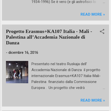
1934-1996) Se è vero (e gli astrofisici lo
Susan Manning, docente di English Theatre
confermano) che noi esseri umani siamo
and Performance Studies alla Northwestern
fatti di polvere di stelle a maggior ragione
READ MORE »
University di Evanston nell’Illinois. All'incontro
siamo affascinati da coloro in cui questa
parteciperanno Roberta Ascarelli, presidente
“materia stellare” è particolarmente rilucente,
dell'Istituto Italiano di Studi Germanici che h...
Progetto Erasmus+KA107 Italia - Mali -
da quelle che noi chiamiamo stelle o stars o
Palestina all’Accademia Nazionale di
ancora, nel mondo del balletto, étoiles. Non è
Danza
un cliché: le cosiddette étoiles sono ballerini
dalle personalità splendenti e dalla tecnica
-
dicembre 16, 2016
sfavillante. Siedono su quell’Olimpo della
danza da cui, anno dopo anno – e siamo già
Presentato nel teatro Ruskaja dell’
alla 3° edizione – provengono gli artisti che
Accademia Nazionale di Danza il progetto
Daniele Cipriani riunisce per Les Étoiles,
internazionale Erasmus+KA107 Italia-Mali-
l’attesissimo gala romano presentato
Palestina finanziato dalla Commissione
nell’ambito della Rassegna Tersicore che
Europea . Un progetto che vedrà
anche quest’anno, il 18 e 19 marzo 2017 all
l'Accademia impegnata in uno scambio
’Auditorium Conciliazione, porterà nella
biennale (2016-18) con le Istituzioni
READ MORE »
capitale grandi nomi – da Mosca a New York
artistiche e scientifiche più prestigiose dei
– della danza i...