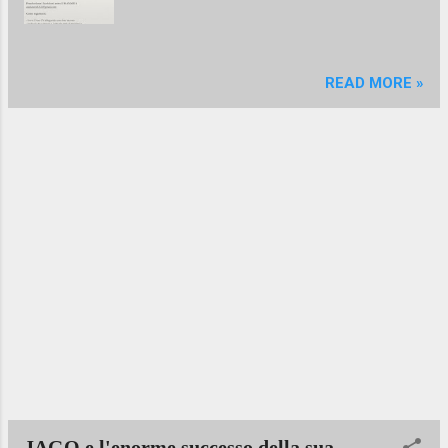
gesti fieri e impetuosi. Un’esperienza
indimenticabile che si rivolgerà ai sensi e
all’anima degli spettatori, un gala unico nella
sua specificità, tempestato di artisti che
READ MORE »
possiamo senza esitazio...
JAGO e l'enorme successo della sua