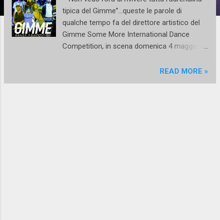
tipica del Gimme”…queste le parole di
qualche tempo fa del direttore artistico del
Gimme Some More International Dance
Competition, in scena domenica 4 maggio a
Cinecittà World di Roma. Infatti
Giovanbattista Russo ha sempre negli anni
READ MORE »
arricchito la sua creatura di nuove
emozionanti idee, sia per gli artisti in scena
che per il numerosissimo pubblico. “Gimme
Some More non è però solo una mera
competizione – spiega Giovanbattista Russo
– ma è una vera e propria celebrazione
dell’arte del movimento, un’esperienza unica
di vera crescita artistica dove i partecipanti,
come spesso accade, non sono solo dei
numeri ma il vero cuore pulsante della
kermesse. Un contesto di altissimo livello,
che vedrà protagonisti scuole e gruppi di