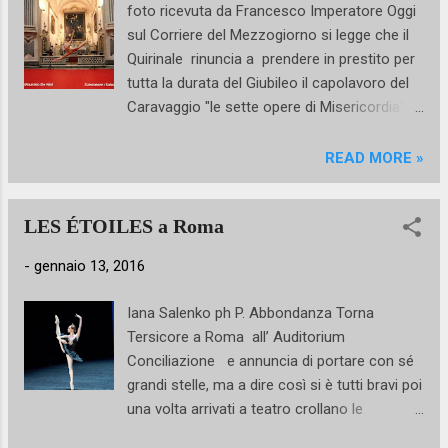
foto ricevuta da Francesco Imperatore Oggi
Broadway, di film cult come Hair , Amadeus
sul Corriere del Mezzogiorno si legge che il
e Il sole a mezzanotte …. Otto ballerini della
Quirinale rinuncia a prendere in prestito per
Twyla Tharp Dance saranno al Teatro Verdi
tutta la durata del Giubileo il capolavoro del
di Firenze – Florence Dance Festival (21
Caravaggio "le sette opere di Misericordia"
Giugno) , al Ravenna Festival – Pala De André
anche e soprattutto in seguito alle
(24 Giugno) e all’ Auditorium Parco della
polemiche scatenatesi sui social network. Il
READ MORE »
Musica – Luglio Suona Bene Roma (26 ...
dipinto, datato 1607 e commissionato dal
Pio Monte della Misericordia, illustra gli
LES ÉTOILES a Roma
ambiti in cui all'epoca l'istituzione operava,
tra cui: dar da mangiare agli affamati e
-
gennaio 13, 2016
visitare i carcerati, seppellire i morti, vestire
gli ignudi e visitare gli infermi, ospitare i
Iana Salenko ph P. Abbondanza Torna
pellegrini, dar da bere agli assetati. Non
Tersicore a Roma all’ Auditorium
sono mancati interventi di opposizione al
Conciliazione e annuncia di portare con sé
prestito da parte di intellettuali ed esperti
grandi stelle, ma a dire così si è tutti bravi poi
d'arte come Gerardo Marotta Tomaso
una volta arrivati a teatro crollano le
Montanari, Giuseppe Galasso e Aldo Masullo.
mandibole e si assiste al solito spettacolo
Roma è in pieno Giubileo e allora tutto pare