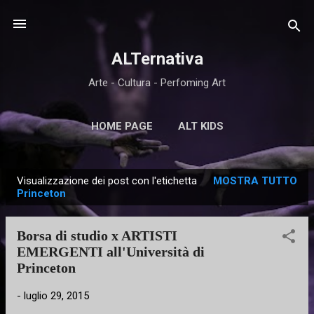
Passa ai contenuti principali
ALTernativa
Arte - Cultura - Perfoming Art
HOME PAGE
ALT KIDS
Visualizzazione dei post con l'etichetta
MOSTRA TUTTO
P
Princeton
o
s
Borsa di studio x ARTISTI
t
EMERGENTI all'Università di
Princeton
-
luglio 29, 2015