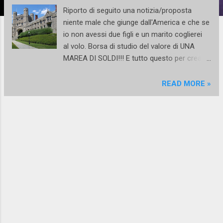
Riporto di seguito una notizia/proposta
niente male che giunge dall'America e che se
io non avessi due figli e un marito coglierei
al volo. Borsa di studio del valore di UNA
MAREA DI SOLDI!!! E tutto questo per creare
e insegnare la propria arte.
Sogno...magia...bufala? Boh! Provate a
READ MORE »
candidarvi e poi fatemi sapere. In bocca al
lupo! SCADENZA: 14 SETTEMBRE 2015 Siete
artisti ad inizio carriera e desiderate
trascorrere due anni lavorando in una
comunità universitaria americana? La borsa
di studio Princeton Arts Fellowships
ammonta a 79mila dollari ed è rivolta a
cittadini non americani impegnati nelle varie
ramificazione dell'arte, dai compositori ai
visual artists, dai musicisti ai coreografi,
registi, attori, visual performers ecc. I