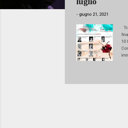
luglio
-
giugno 21, 2021
Tra
fin
10 
Cor
imm
con
wor
usu
mar
noz
pen
pan
pen