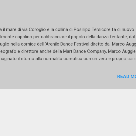
 il mare di via Coroglio e la collina di Posillipo Tersicore fa di nuovo
almente capolino per riabbracciare il popolo della danza festante, dal 
luglio nella cornice dell ’Arenile Dance Festival diretto da Marco Augg
eografo e direttore anche della Mart Dance Company, Marco Auggie
aginato il ritorno alla normalità coreutica con un vero e proprio ca
 oltre cinquanta lezioni di vario livello e stile in una favolosa area
kshop allestita su palchi in spiaggia dove ballerine e ballerini potran
READ M
fruire di tutti i servizi della struttura: Dj Set, area ristoro, area solariu
e e piscina per i momenti di relax. La location è di per sé un invito a
ze allatanto socialità decantata per mesi, soprattutto quando si è
sato alla generazione dei giovani così repressi dagli effetti della
demia. E Marco Auggiero con il suo Arenile Dance Festival ha propri
sato a tutto, per un coinvolgimento a 360° delle ballerine e dei ballerin