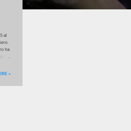
5 al
iero.
ro ha
mpus
no
ORE »
m,
o
i...