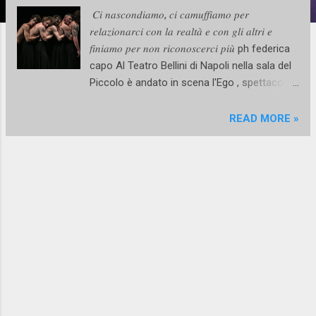
𝐶𝑖 𝑛𝑎𝑠𝑐𝑜𝑛𝑑𝑖𝑎𝑚𝑜, 𝑐𝑖 𝑐𝑎𝑚𝑢𝑓𝑓𝑖𝑎𝑚𝑜 𝑝𝑒𝑟
𝑟𝑒𝑙𝑎𝑧𝑖𝑜𝑛𝑎𝑟𝑐𝑖 𝑐𝑜𝑛 𝑙𝑎 𝑟𝑒𝑎𝑙𝑡𝑎̀ 𝑒 𝑐𝑜𝑛 𝑔𝑙𝑖 𝑎𝑙𝑡𝑟𝑖 𝑒
𝑓𝑖𝑛𝑖𝑎𝑚𝑜 𝑝𝑒𝑟 𝑛𝑜𝑛 𝑟𝑖𝑐𝑜𝑛𝑜𝑠𝑐𝑒𝑟𝑐𝑖 𝑝𝑖𝑢̀ ph federica
capo Al Teatro Bellini di Napoli nella sala del
Piccolo è andato in scena l'Ego , spettacolo
di hip hop del coreografo di origini haitiane
Fritz Zamy ballerino e coreografo icona della
READ MORE »
house dance , fondatore della Tree boo
dancers crew e direttore artsistico degli
eventi House dance Europe e Malafemmena
. Uno spettacolo insolito per gli ambienti del
Teatro Bellini e del teatro italiano in generale,
perché questo stile di danza molto
raramente riesce ad essere programmato in
cartellone, tenuto a cedere sempre il passo
a stili di danza considerati più adatti al
palcoscenico. Ma perché relegare l'hip hop
esclusivamente alla strada o a contesti di