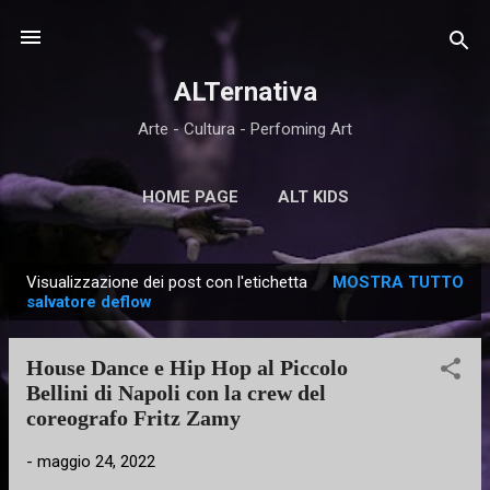
Passa ai contenuti principali
ALTernativa
Arte - Cultura - Perfoming Art
HOME PAGE
ALT KIDS
Visualizzazione dei post con l'etichetta
MOSTRA TUTTO
P
salvatore deflow
o
s
House Dance e Hip Hop al Piccolo
t
Bellini di Napoli con la crew del
coreografo Fritz Zamy
-
maggio 24, 2022