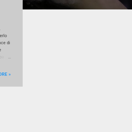
.
erlo
nce di
e
pa di
tel
ORE »
li del
i
mance,
oli,
ia
ersa,