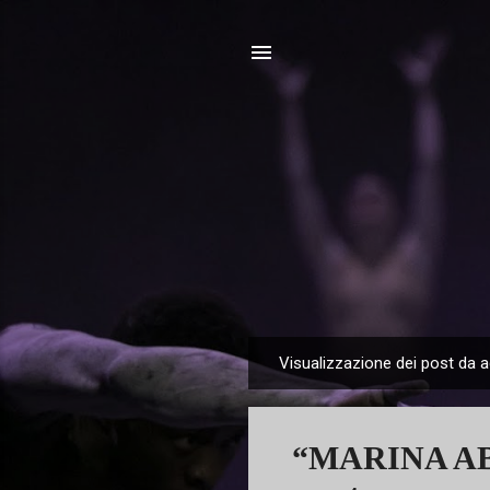
Visualizzazione dei post da 
P
o
s
“MARINA AB
t