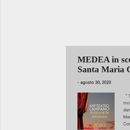
MEDEA in scen
Santa Maria 
-
agosto 30, 2020
“ T
mon
dan
Mar
Cor