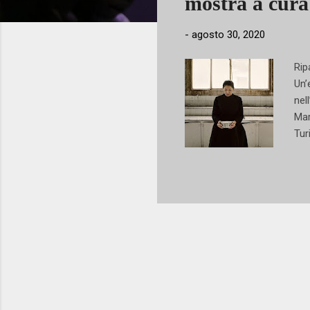
mostra a cura
-
agosto 30, 2020
Rip
Un’
nel
Mar
Tur
Mil
spe
del
cap
Vir
Mar
dov
Stu
è...