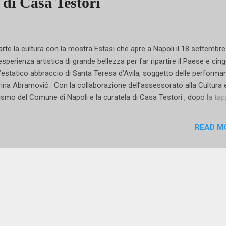
 di Casa Testori
arte la cultura con la mostra Estasi che apre a Napoli il 18 settembre
esperienza artistica di grande bellezza per far ripartire il Paese e cing
l’estatico abbraccio di Santa Teresa d’Avila, soggetto delle performa
ina Abramović . Con la collaborazione dell’assessorato alla Cultura 
ismo del Comune di Napoli e la curatela di Casa Testori , dopo la tap
ano e nell’ambito del tour italiano, VanitasClub porta a Napoli la
ttacolare esposizione “Marina Abramović / Estasi”, all’interno di Cas
READ M
l’Ovo, il castello più antico della città e per la sua posizione tra i simbo
oluogo campano nel mondo. Questo castello, legato alla leggenda d
gilio Mago, si prepara ora ad ospitare l’arte della madre della perfor
ina Abramović, artista che ha una lunga familiarità con la città di Nap
e 46 anni fa aveva tenuto la storica performance Rhytm 0 alla Galler
dio Morra. La nuova esposizione, che si presenta profondamente div