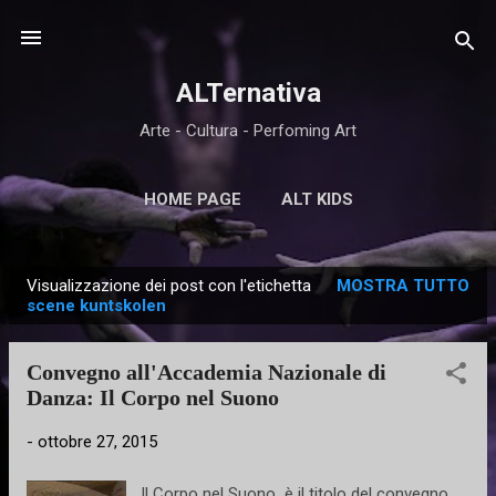
Passa ai contenuti principali
ALTernativa
Arte - Cultura - Perfoming Art
HOME PAGE
ALT KIDS
Visualizzazione dei post con l'etichetta
MOSTRA TUTTO
P
scene kuntskolen
o
s
Convegno all'Accademia Nazionale di
t
Danza: Il Corpo nel Suono
-
ottobre 27, 2015
Il Corpo nel Suono è il titolo del convegno