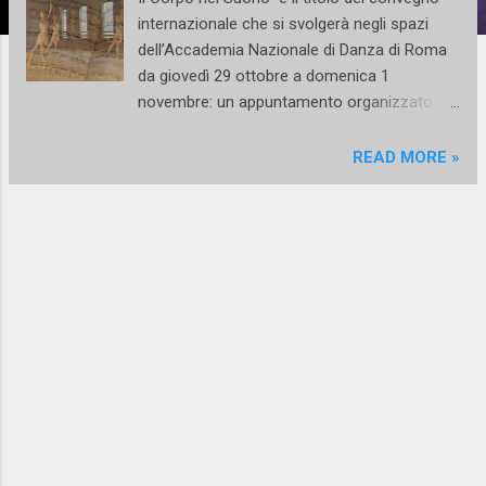
internazionale che si svolgerà negli spazi
dell’Accademia Nazionale di Danza di Roma
da giovedì 29 ottobre a domenica 1
novembre: un appuntamento organizzato da
AND in collaborazione con il Conservatorio
di Musica “Alfredo Casella” di L’Aquila per
READ MORE »
discutere del particolarissimo rapporto che
si instaura tra il musicista e il danzatore. Nel
corso di 4 giornate le problematiche legate al
rapporto tra musica e danza saranno
affrontate, oltre che sotto il profilo teorico,
anche e soprattutto sotto quello operativo.
E' infatti prevista una serie di laboratori
teorico-pratici durante i quali si avrà modo di
confrontarsi con musicisti provenienti da
Copenaghen, Parigi, Vienna, Berlino, Londra e
Roma. Un momento di incontro e di dibattito
straordinario nel corso del quale si tenterà di