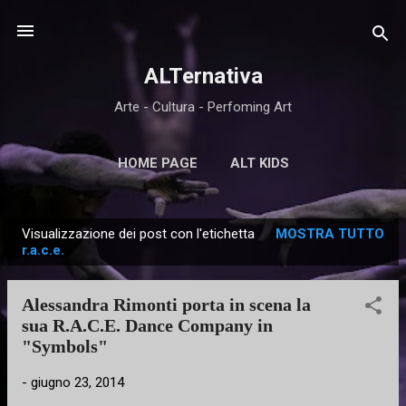
Passa ai contenuti principali
ALTernativa
Arte - Cultura - Perfoming Art
HOME PAGE
ALT KIDS
Visualizzazione dei post con l'etichetta
MOSTRA TUTTO
P
r.a.c.e.
o
s
Alessandra Rimonti porta in scena la
t
sua R.A.C.E. Dance Company in
"Symbols"
-
giugno 23, 2014