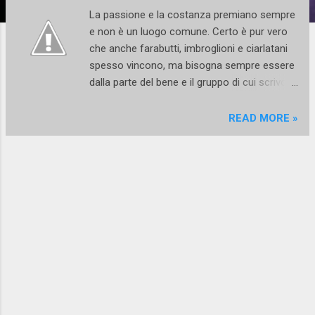
La passione e la costanza premiano sempre
e non è un luogo comune. Certo è pur vero
che anche farabutti, imbroglioni e ciarlatani
spesso vincono, ma bisogna sempre essere
dalla parte del bene e il gruppo di cui scrivo
qui in quanto a positività ne ha da vendere.
Conosco Alessandra Rimonti da un bel po' di
READ MORE »
anni e posso testimoniare che ha saputo
creare nel tempo, intorno a chi l'ha seguita
nella sua avventura di coreografa,
un'atmosfera magica e solare, positiva e
rigenerante. Si tratta di una giovane
danzatrice e coreografa, napoletana di
nascita ma newyorkese nel sangue, che crea
le sue composizioni facendo confluire stili
diversi e musiche eterogenee. La sua danza
va dall'afro al jazz, all'hip hop, fino al lyrical e
alla più attuale video dance. Pare proprio che