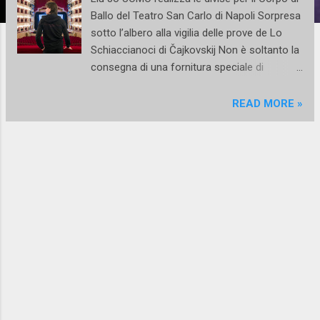
Ballo del Teatro San Carlo di Napoli Sorpresa
sotto l’albero alla vigilia delle prove de Lo
Schiaccianoci di Čajkovskij Non è soltanto la
consegna di una fornitura speciale di
uniformi, ma la storia esclusivamente
italiana di un accordo importante che parla di
READ MORE »
arte del dettaglio , tradizione e talento . Sono
questi tre importanti valori che hanno spinto
Liu Jo UOMO , licenza maschile del marchio
di abbigliamento Liu Jo, e il Teatro di San
Carlo di Napoli, il Lirico più antico d’Europa, a
investire in un progetto unico e prestigioso:
la realizzazione delle divise per il Corpo di
ballo del Teatro San Carlo. Localizzate nella
regione Campania, ma dalla risonanza
nazionale e non solo, Liu Jo UOMO e la
Fondazione del Teatro San Carlo hanno
definito un accordo di Sponsorship per la