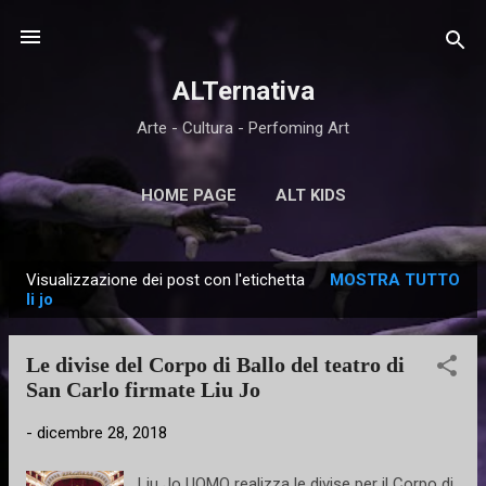
Passa ai contenuti principali
ALTernativa
Arte - Cultura - Perfoming Art
HOME PAGE
ALT KIDS
Visualizzazione dei post con l'etichetta
MOSTRA TUTTO
P
li jo
o
s
Le divise del Corpo di Ballo del teatro di
t
San Carlo firmate Liu Jo
-
dicembre 28, 2018
Liu Jo UOMO realizza le divise per il Corpo di