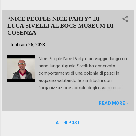
di un processo in cui il tempo scorre
lentamente, e l'attesa ne diventa l'elemento
centrale. Un acquario di 450 litri si riempie
“NICE PEOPLE NICE PARTY” DI
progressivamente, generando una sens...
LUCA SIVELLI AL BOCS MUSEUM DI
COSENZA
-
febbraio 25, 2023
Nice People Nice Party è un viaggio lungo un
anno lungo il quale Sivelli ha osservato i
comportamenti di una colonia di pesci in
acquario valutando le similitudini con
l'organizzazione sociale degli esseri umani
tra spontaneità, doveri e gerarchie. Il 28
Gennaio il Bocs Museum di Catanzaro
READ MORE »
diretto da Marilena Cerzoso ha aperto le
porte al pubblico per il terzo appuntamento
ALTRI POST
del progetto Ceilings in collaborazione con l'
Accademia di Belle Arti di Catanzaro.