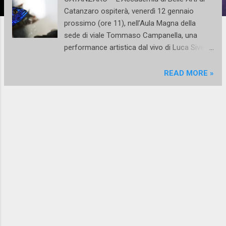
Catanzaro ospiterà, venerdì 12 gennaio
prossimo (ore 11), nell’Aula Magna della
sede di viale Tommaso Campanella, una
performance artistica dal vivo di Luca Sivelli .
Visual artist con all’attivo decine di mostre
ed esposizioni, Sivelli è docente di materie
READ MORE »
come Videografica, Linguaggi multimediali e
Applicazioni per le Arti Visive all’Accademia
catanzarese. La performance, dal titolo
“Assolo”, sarà preceduta, l’11 gennaio, da un
talk per gli studenti dell’Accademia del Corso
di Storia dell’Arte Contemporanea alla
presenza dell’artista, di Simona Caramia ,
docente Aba e curatrice della performance,
e di Marco Iozzolino , art director e gallerista.
Proprio Iozzolino introduce così la
performance di Luca Sivelli: « Questa
performance si svela attraverso l'esperienza