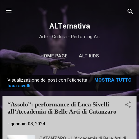
Passa ai contenuti principali
ALTernativa
Arte - Cultura - Perfoming Art
HOME PAGE
ALT KIDS
Visualizzazione dei post con l'etichetta
MOSTRA TUTTO
P
luca sivelli
o
s
“Assolo”: performance di Luca Sivelli
t
all’Accademia di Belle Arti di Catanzaro
-
gennaio 08, 2024
CATANZARO – L’Accademia di Belle Arti di