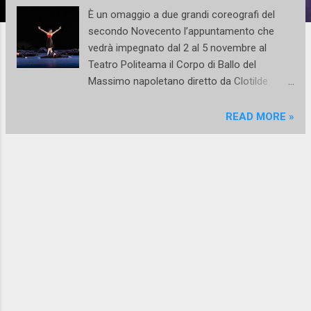
È un omaggio a due grandi coreografi del
secondo Novecento l’appuntamento che
vedrà impegnato dal 2 al 5 novembre al
Teatro Politeama il Corpo di Ballo del
Massimo napoletano diretto da Clotilde
Vayer . In programma un dittico che include
5Tango’s , di Hans van Manen su musiche di
READ MORE »
Astor Piazzolla e il balletto ideato da William
Forsythe In the Middle, Somewhat Elevated
su musiche di Thom Willems . 5 Tango’s è la
creazione più eseguita dal coreografo
olandese Hans van Manen qui ripresa da Jan
Linkens e Rachel Beaujean . Con questo
lavoro realizzato nel 1977 - e da allora
rappresentato con successo in tutto il
mondo - van Manen ha introdotto nei Paesi
Bassi la sensualità del tango di Astor
Piazzolla. Attraverso cinque composizioni