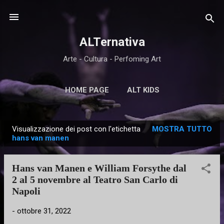
Passa ai contenuti principali
ALTernativa
Arte - Cultura - Perfoming Art
HOME PAGE
ALT KIDS
Visualizzazione dei post con l'etichetta
MOSTRA TUTTO
P
hans van manen
o
s
Hans van Manen e William Forsythe dal
t
2 al 5 novembre al Teatro San Carlo di
Napoli
-
ottobre 31, 2022