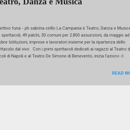
eatro, Danza e Musica
lettivo funa - ph sabrina cirillo La Campania è Teatro, Danza e Musi
 spettacoli, 49 palchi, 30 comuni per 2.800 assunzioni, da maggio ad
obre Istituzioni, imprese e lavoratori insieme per la ripartenza dello
ttacolo dal vivo Con i primi spettacoli dedicati ai ragazzi al Teatro d
coli di Napoli e al Teatro De Simone di Benevento, inizia l’azione di
mozione culturale e di rilancio occupazionale proposta da “ La Cam
eatro, Danza e Musica” . Ideato dalle imprese dell’ ARTEC (per il teat
READ M
SISTEMA MED (per la musica e la danza) - entrambe aderenti all’A
progetto realizza una straordinaria e capillare programmazione di even
lizzata attraverso l’uso virtuoso dei fondi ordinari stanziati dalla RE
PANIA (con le risorse assegnate alle imprese dalla Legge 6) e dal
inistero della Cultura (attraverso il FUS - Fondo Unico Spettacolo), c
tegno attivo di SC...