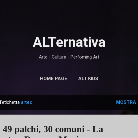
Passa ai contenuti principali
ALTernativa
Arte - Cultura - Perfoming Art
HOME PAGE
ALT KIDS
l'etichetta
artec
MOSTRA 
, 49 palchi, 30 comuni - La