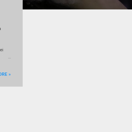
ca
ei
pania
ro) e
ORE »
GIS -
ti,
GIONE
 MIC
on il