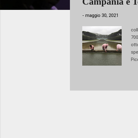
Campania è T
-
maggio 30, 2021
col
700
ott
spe
Pic
pro
è T
di 
il 
rea
CAM
– M
sos