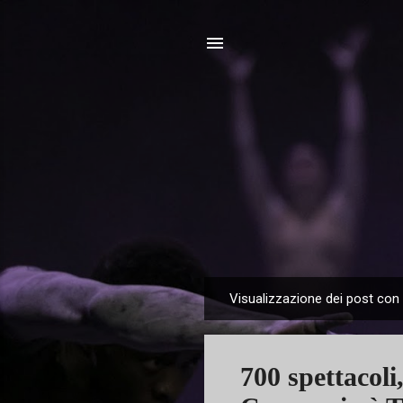
Visualizzazione dei post con 
P
o
s
700 spettacoli
t