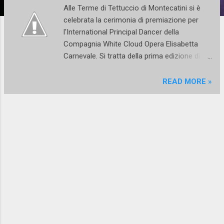
Alle Terme di Tettuccio di Montecatini si è
celebrata la cerimonia di premiazione per
l'International Principal Dancer della
Compagnia White Cloud Opera Elisabetta
Carnevale. Si tratta della prima edizione di
Passi di talento International Dance Festival
che premia la dedizione alla danza e che
READ MORE »
vede come organizzatori Art Show Dance
Accademia di danza e spettacolo e Labat
cult art eventi. Pochi mesi fa Elisabetta
Carnevale ha riscosso un grande successo
di pubblico al Teatro Olimpico interpretando
Timeless con coreografie e regia di Marika
Vannuzzi. Formatasi alla Scuola di ballo del
Teatro dell'Opera di Roma e specializzatasi
presso centri internazionali tra cui il Rudra di
Maurice Béjart Elisabetta è già vincitrice di
numerosi premi quali: premio Léonode
Massine a Positano, premio Enzo Avallone