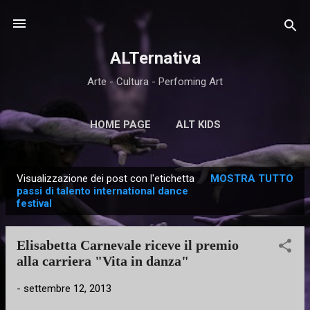
Passa ai contenuti principali
ALTernativa
Arte - Cultura - Perfoming Art
HOME PAGE
ALT KIDS
Visualizzazione dei post con l'etichetta
MOSTRA TUTTO
P
passi di talento international dance
festival
o
s
t
Elisabetta Carnevale riceve il premio
alla carriera "Vita in danza"
-
settembre 12, 2013