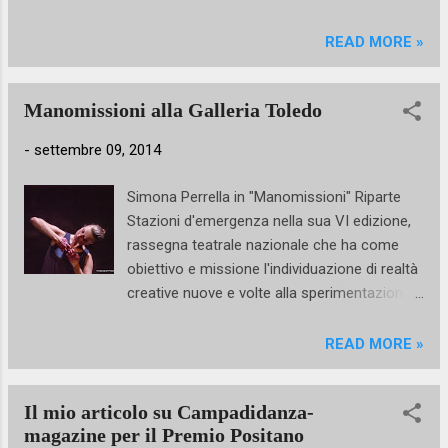
fama mondiale tra cui: il jazzista Miles Davis,
snack....inchiodiamoci alla tv, stasera si può!
gli attori Robin Williams, Val Kilmer e Kevin
READ MORE »
Spacey, il compositore francese Olivier Greif
e in veste di “special students ” Pina Bausch
e Josè Limòn. Ad oggi la scuola conta 850
Manomissioni alla Galleria Toledo
studenti provenie...
-
settembre 09, 2014
Simona Perrella in "Manomissioni" Riparte
Stazioni d'emergenza nella sua VI edizione,
rassegna teatrale nazionale che ha come
obiettivo e missione l'individuazione di realtà
creative nuove e volte alla sperimentazione.
Tra i progetti selezionati per andare in scena
c'è Manomissioni, coreografia di Simona
READ MORE »
Perrella vincitrice del concorso Coreografi in
Movimento 2014 (prodotto da Movimento
Il mio articolo su Campadidanza-
Danza). Il lavoro focalizza da subito
magazine per il Premio Positano
l'attenzione dell'osservatore in un'unica