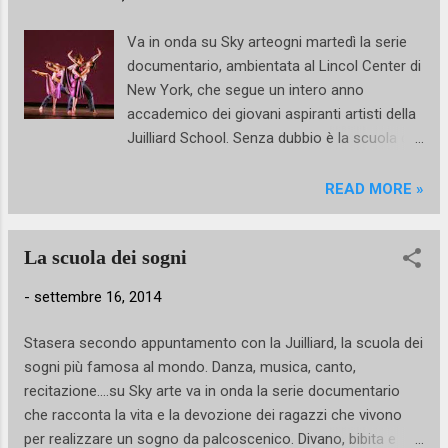
Mettetevelo nella testa!
Va in onda su Sky arteogni martedì la serie
documentario, ambientata al Lincol Center di
New York, che segue un intero anno
accademico dei giovani aspiranti artisti della
Juilliard School. Senza dubbio è la scuola di
arti performative più famosa al mondo in cui
si coltivano sogni, aspirazioni, grandi progetti
READ MORE »
e dove le piccole delusioni e le grandi
battaglie sono all’ordine del giorno. Fondata
La scuola dei sogni
nel 1905 la Juilliard nasce per contrastare
l’incessante flusso migratorio di apprendisti
-
settembre 16, 2014
musicisti verso la vecchia Europa e già alla
sua apertura contava più di 500 iscritti.
Stasera secondo appuntamento con la Juilliard, la scuola dei
William Schuman fu tra i primi presidenti
sogni più famosa al mondo. Danza, musica, canto,
della scuola, ma si può stilare un lungo
recitazione....su Sky arte va in onda la serie documentario
elenco di nomi prestigiosi che hanno
che racconta la vita e la devozione dei ragazzi che vivono
frequentato i corsi prima di diventare stelle di
per realizzare un sogno da palcoscenico. Divano, bibita e