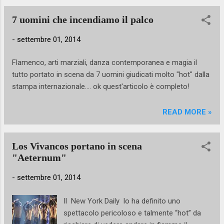
di numerosi eventi legati all’arte tra cui
Taormina Arte, Mittelfest, Como Città della
7 uomini che incendiamo il palco
Musica, Festival Puccini di Torre del Lago,
-
settembre 01, 2014
Ravello Festival, Auditorium Parco della
Musica di Roma a cui va senz’altro
Flamenco, arti marziali, danza contemporanea e magia il
riconosciuto il merito di aver dato alla
tutto portato in scena da 7 uomini giudicati molto "hot" dalla
kermesse un carattere cosmopolita
stampa internazionale.... ok quest'articolo è completo!
scegliendo come membri della giuria per...
READ MORE »
Los Vivancos portano in scena
"Aeternum"
-
settembre 01, 2014
Il New York Daily lo ha definito uno
spettacolo pericoloso e talmente “hot” da