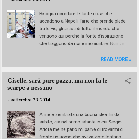
Bisogna ricordare le tante cose che
accadono a Napoli, l'arte che prende piede
tra le vie, gli artisti di tutto il mondo che
vengono qui perché la fonte d'ispirazione
che traggono da noi è inesauribile. Nun ve
lamentat' semp'...GODETE e CONDIVIDETE il
bello che abbiamo. AGITE nel CONCRETO. Gli
READ MORE »
straniere se la godono più di noi che
l'abitiamo. Ecco il mio articolo uscito su
Giselle, sarà pure pazza, ma non fa le
Campadidanza magazine e che sta facendo
scarpe a nessuno
bei numeri. Il concetto del ReWriting Spaces
è l’anima di questa edizione, l’intenzione, la
-
settembre 23, 2014
finalità. Riscrivere gli spazi urbani di una città
troppo spesso immobile nei suoi clichés,
A me è sembrata una buona idea fin da
ripensare la destinazione d’uso di vicoli e
subito, già nel primo istante in cui Sergio
soffitte, scale e pendii, case e sagrati.
Ariota me ne parlò mi parve di trovarmi di
Attraverso l’opera dell’artista Napoli cambia
fronte un uomo che aveva visto lontano.