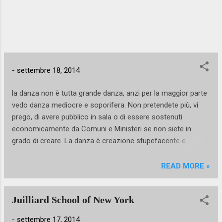
insegnanti salutano per sempre i propri allievi
una volta giunti al conclusivo passo d'addio,
il maestro Ariota decide invece di creare un
evento ad hoc che accompagni per mano i
giovani danzatori sul palcoscenico del
professonismo. Danza & Professione è la
-
settembre 18, 2014
prima occasione per conoscere...
la danza non è tutta grande danza, anzi per la maggior parte
vedo danza mediocre e soporifera. Non pretendete più, vi
prego, di avere pubblico in sala o di essere sostenuti
economicamente da Comuni e Ministeri se non siete in
grado di creare. La danza è creazione stupefacente e
meravigliosa, è esecuzione tendente al perfetto, è
coinvolgimento emotivo inspiegabile. La danza può essere
READ MORE »
ciò che più ci avvicina al divino, oppure può diventare ciò che
di più odioso e rivoltante esista sulla terra. La danza
Juilliard School of New York
mediocre c'è e mi rigira sottosopra lo stomaco ogni volta
che la incontro. La danza è di tutti, ma non è per tutti!
-
settembre 17, 2014