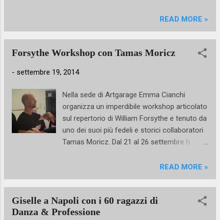
READ MORE »
Forsythe Workshop con Tamas Moricz
-
settembre 19, 2014
Nella sede di Artgarage Emma Cianchi
organizza un imperdibile workshop articolato
sul repertorio di William Forsythe e tenuto da
uno dei suoi più fedeli e storici collaboratori
Tamas Moricz. Dal 21 al 26 settembre h
10:30 Costo di 6 lezioni SOLO €150 MA
DITEMI UN PO' SE NON SI FA DI TUTTO PER
READ MORE »
RENDERE L'ALTA FORMAZIONE
ACCESSIBILE A TUTTI! ( dal sito di
Giselle a Napoli con i 60 ragazzi di
ATERBALLETTO) Tamas Moricz è stato
Danza & Professione
membro del Ballett Frakfurt e collaboratore