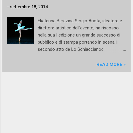
di William Forsythe per dieci anni. La sua
-
settembre 18, 2014
esperienza in Compagnia rappresenta il
momento più creativo e significativo per la
Ekaterina Berezina Sergio Ariota, ideatore e
sua formazione artistica oltre che
direttore artistico dell'evento, ha riscosso
un’occasione di ‘fare arte’ nella sua forma
nella sua I edizione un grande successo di
più alta. Ha interpretato diversi lavori di
pubblico e di stampa portando in scena il
Forsythe come The Loss of small detail,
secondo atto de Lo Schiaccianoci.
Artifact, Limbs Theorem, Eidos-Telos,
Quest'anno propone l'intero balletto Giselle
Alien/action, Impressing the Czar, Enemy in
con le coreografie di Jules Perrolt e Jean
READ MORE »
the Figure, The Questioning of Robert Scott,
Coralli e su musiche di Adolphe-Charles
One flat thing reproduced, Human Writes,
Adam. Una vita dedita alla danza quella del
creazioni che hanno notoriamente
maestro Ariota che, nelle sale della sua
influenzato non solo la danza
storica scuola di Casoria, ha formato
contemporanea ma anch...
centinaia di ballerini sempre con un solo
obiettivo: dar loro gli strumenti necessari ad
affrontare il domani, ad affacciarsi al mondo
del professionismo, ad aspirare ad una
carriera tersicorea. Laddove molti altri