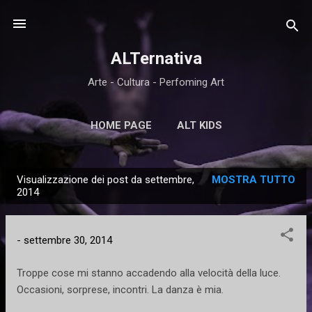
Passa ai contenuti principali
ALTernativa
Arte - Cultura - Perfoming Art
HOME PAGE
ALT KIDS
Visualizzazione dei post da settembre,
MOSTRA TUTTO
P
2014
o
s
-
settembre 30, 2014
t
Troppe cose mi stanno accadendo alla velocità della luce.
Occasioni, sorprese, incontri. La danza è mia.