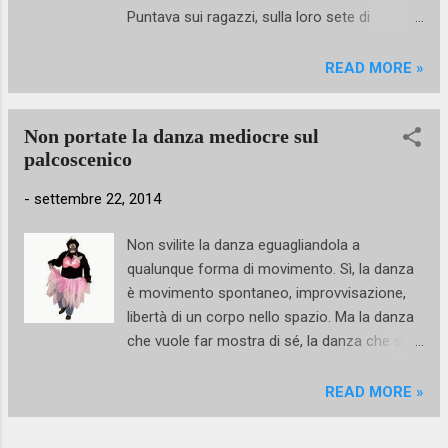
faccia reinventando se stessa e suggerendo,
Puntava sui ragazzi, sulla loro sete di
con timidezza e insieme sfacciataggine, un
esperienza, sulla loro voglia di danzare il
nuovo uso dei suoi luoghi, tanto noti e tanto
balletto di repertorio fuori dei contesti
READ MORE »
sconosciuti. TeatrInGestazione presenta la
puramente scolastici. E allora via alle
IV edizione dell‘Alto Festival definito come il
audizioni: sbarra centro, diagonali e
festival internaz...
Non portate la danza mediocre sul
variazioni. Prima selezione, seconda
palcoscenico
selezione e poi ancora scremature in corso
d'opera perché qualche elemento scelto non
-
settembre 22, 2014
era del tutto convincente. Tanta paura, tante
ansie, tanti dubbi e non da parte dei ragazzi,
Non svilite la danza eguagliandola a
loro hanno dentro la forza di 1000 tori messi
qualunque forma di movimento. Sì, la danza
insieme, ma da parte degli organizzatori.
è movimento spontaneo, improvvisazione,
Saremo all'altezza? Andrà tutto bene? Ci
libertà di un corpo nello spazio. Ma la danza
capiranno? Questo pensavano e io in cuor
che vuole far mostra di sé, la danza che si
mio rispondevo "no" ad ognuna di quelle
nutre di palcoscenico e di pubblico ha il
domande. No, non sarete all'altezza perché il
dovere di lanciarsi verso il più alto punto che
READ MORE »
compito prefisso è duro da portare a
le è concesso di raggiungere. Ognuno di noi
termine e non vi sentirete mai soddisfatti e
può muoversi e ognuno di noi ha il diritto di