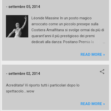
dimensione quella della manualità che non è
-
settembre 05, 2014
mai però soltanto immediatamente tangibile
e riconoscibile, ma che agisce in due
Léonide Massine In un posto magico
direzioni opposte e complementari: il fuori e
arroccato come un piccolo presepe sulla
il dentro. Nell'indagare l'insondabile
Costiera Amalfitana si svolge ormai da più di
profondità dello spirito le mani, quasi amorfe
quarant’anni il più prestigioso dei premi
e abbozzate, scavano tra vecchie
dedicati alla danza: Positano Premia la
reminiscenze ancestrali alla ricerca di un
Danza- Léonide Massine. Come in un
inconscio collettivo, di un archetipo
incantesimo che non può essere spezzato, il
READ MORE »
incancellabile. Allo stesso tempo, però, le
mondo tersicoreo aspetta con ansia e
medesime mani riaffiorano non senza sforzi
palpitazione la magia delle magie in una
in una realtà conte...
sintonia perfetta e rara tra mare, stelle e
-
settembre 02, 2014
viottoli scoscesi. Nasce nel 1969 per volontà
di Alberto Testa, direttore artistico per un
Acreditata! Vi riporto tutti i particolari dopo lo
trentennio, e da allora conferisce l’ambito
spettacolo....wow
premio alle stelle più brillanti della scena
mondiale. Dal 2011 l’evento gode della
READ MORE »
direzione artistica di Daniele Cipriani curatore