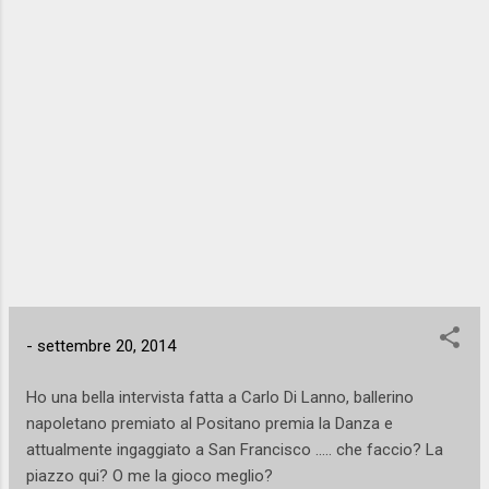
vorrete sempre di più e vi mancherà il fiato. ...
amare quest'arte meravigliosa, ma la danza
non per tutti. Esiste la grande danza ed
esiste la piccola danza, allo stesso modo
che esistono la grande musica e la musica
mediocre, la grande pittura e la pittura
amatoriale. Non tutto il movimento, fatto per
diletto o per passione che sia, entra di diritto
nell'epistemologia dell'arte coreutica. In
definitiva, come per le altre forme d'arte si
riconosce una immensa gamma di
sfumature tra il vero Talento e l'intima
passione, allo stesso modo nella danza
vanno distinte la rarità della perfezione e
-
settembre 20, 2014
della bellezza, dal gioco e dalla voglia...
Ho una bella intervista fatta a Carlo Di Lanno, ballerino
napoletano premiato al Positano premia la Danza e
attualmente ingaggiato a San Francisco ..... che faccio? La
piazzo qui? O me la gioco meglio?