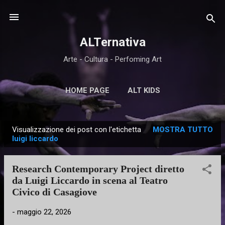
Passa ai contenuti principali
ALTernativa
Arte - Cultura - Perfoming Art
HOME PAGE
ALT KIDS
Visualizzazione dei post con l'etichetta
MOSTRA TUTTO
P
luigi liccardo
o
s
Research Contemporary Project diretto
t
da Luigi Liccardo in scena al Teatro
Civico di Casagiove
-
maggio 22, 2026