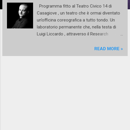
Programma fitto al Teatro Civico 14 di
Casagiove , un teatro che è ormai diventato
un’officina coreografica a tutto tondo. Un
laboratorio permanente che, nella testa di
Luigi Liccardo , attraverso il Research
Contemporary Project potrà avviare al
professionismo i suoi baldi giovani. E così
READ MORE »
questo sabato 23 maggio, al Teatro Civico
14, si chiuderà la seconda stagione di
Research Contemporary Project. Ideato e
diretto da Luigi Liccardo, il progetto porterà
in scena l’autorialità dei vari Maria Avolio ,
Claudia Crispino , Carmine Vigliotti , Sophie
Tukker , Marco Munno e Christian La Sala al
servizio della bella gioventù danzante.
Obiettivo del progetto è permettere ai giovani
danzatori un apprendimento nella
formazione professionale con quello della