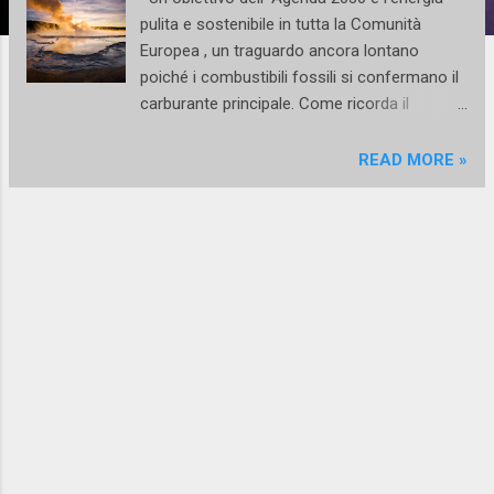
pulita e sostenibile in tutta la Comunità
Europea , un traguardo ancora lontano
poiché i combustibili fossili si confermano il
carburante principale. Come ricorda il
segretario generale dell’ Onu , António
Guterres , “lasciare i fossili sottoterra” è
READ MORE »
fondamentale per combattere il
riscaldamento globale ormai divenuto
un'emergenza mondiale. Anche in Italia
questo tema è così importante che è stato
riportato come Goal 5 dell’Agenda 2030.
Secondo un sondaggio Ipsos , pubblicato nel
Rapporto ASviS 2023 , ciò è legato alla
preoccupazione per l’aumento dei costi
dell’energia. Il nostro Paese è all’avanguardia
in Europa e nel mondo. Acqua, sole, vento e
calore della terra rappresentano le principali
fonti energetiche a cui attingere. A queste