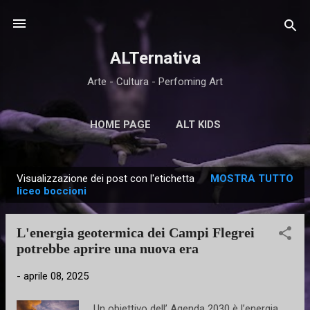
Passa ai contenuti principali
ALTernativa
Arte - Cultura - Perfoming Art
HOME PAGE
ALT KIDS
Visualizzazione dei post con l'etichetta
MOSTRA TUTTO
P
liceo boccioni
o
s
L'energia geotermica dei Campi Flegrei
t
potrebbe aprire una nuova era
-
aprile 08, 2025
Un obiettivo dell’ Agenda 2030 è l’energia