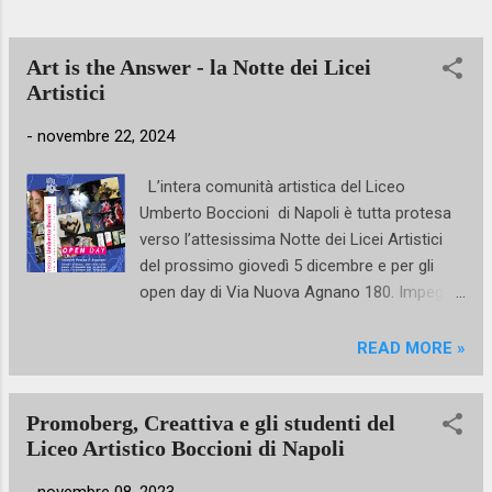
risorse strategiche si aggiungono, seppur
con minor rilievo, altre fonti come il moto
ondoso e le maree, oltre ai vari
Art is the Answer - la Notte dei Licei
biocombustibili. Tuttavia questo non basta; il
Artistici
governo italiano sta considerando di ...
-
novembre 22, 2024
L’intera comunità artistica del Liceo
Umberto Boccioni di Napoli è tutta protesa
verso l’attesissima Notte dei Licei Artistici
del prossimo giovedì 5 dicembre e per gli
open day di Via Nuova Agnano 180. Impegni
a cui docenti, artisti e studenti si pongono
con entusiasmo e determinazione, proprio
READ MORE »
come nelle corde della dirigente Paola Guma
e del suo staff. Uno stuolo di persone
Promoberg, Creattiva e gli studenti del
deputate a valorizzare e promuovere il
Liceo Artistico Boccioni di Napoli
movimento artistico e culturale di una
generazione artistica che si pone domande e