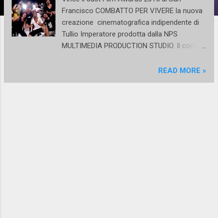
Francisco COMBATTO PER VIVERE la nuova
creazione cinematografica indipendente di
Tullio Imperatore prodotta dalla NPS
MULTIMEDIA PRODUCTION STUDIO. Il corto
presentato al Just Film Awards racconta la
storia di cinque ragazzi napoletani, 5 ballerini
READ MORE »
di break dance conosciuti col nome d’arte
KNÈF , riconosciuti oggi a livello
internazionale, e di come siano riusciti a
superare tutte le difficoltà che una città del
sud come Napoli mette sulla strada di chi
insegue un sogno. Qualcuno li ricorderà per
la loro partecipazione alla trasmissione
Amici, altri invece li ricorderanno in giro per le
strade del Vomero esibirsi davanti ad un
pubblico forse ancora incapace di
comprenderne il talento. Bene, oggi è un po'
improbabile che li rincontrerete per le strade