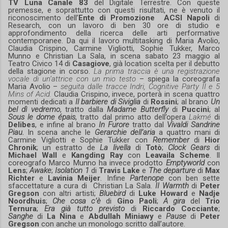
TV Luna Canale 83
del Digitale Terrestre. Con queste
premesse, e soprattutto con questi risultati, ne è venuto il
riconoscimento dell’
Ente di Promozione ACSI Napoli
di
Research, con un lavoro di ben 30 ore di studio e
approfondimento della ricerca delle arti performative
contemporanee. Da qui il lavoro multitasking di Maria Avolio,
Claudia Crispino, Carmine Vigliotti, Sophie Tukker, Marco
Munno e Christian La Sala, in scena sabato 23 maggio al
Teatro Civico 14 di
Casagiove
, già location scelta per il debutto
della stagione in corso.
La prima traccia è una registrazione
vocale di un’attrice con un mio testo
– spiega la coreografa
Maria Avolio –
seguita dalle tracce Indri, Cognitive Party II e 5
Mins of Acid.
Claudia Crispino, invece, porterà in scena quattro
momenti dedicati a
Il barbiere di Siviglia
di
Rossini
; al brano
Un
bel dì vedremo
, tratto dalla
Madame Butterfly
di
Puccini
; al
Sous le dome épais
, tratto dal primo atto dell’opera
Lakmé
di
Delibes
, e infine al brano
In Furore
tratto dal
Vivaldi Sandrine
Piau.
In scena anche le
Gerarchie dell’aria
a quattro mani di
Carmine Vigliotti e Sophie Tukker con
Remember
di
Hior
Chronik
; un estratto de
La livella
di
Totò
;
Clock Gears
di
Michael Wall
e
Kangding Ray
con
Leavaila Scheme
. Il
coreografo Marco Munno ha invece prodotto
Emptyworld
con
Lens
;
Awake
;
Isolation 1
di
Travis Lake
e
The departure
di
Max
Richter
e
Lavinia Meijer
. Infine
Partenope
con ben sette
sfaccettature a cura di Christian La Sala.
II Warmth
di
Peter
Gregson
con altri artisti;
Bluebird
di
Luke Howard
e
Nadje
Noordhuis
;
Che cosa c’è
di
Gino Paoli
;
A gira
del
Trio
Ternura
;
Era già tutto previsto
di
Riccardo Cocciante
;
Sanghe
di
La Nina
e
Abdullah Miniawy
e
Pause
di
Peter
Gregson
con anche un monologo scritto dall’autore.