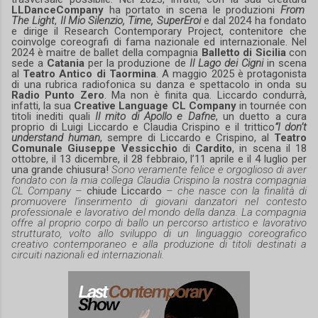
LLDanceCompany
ha portato in scena le produzioni
From
The Light
,
Il Mio Silenzio, Time, SuperEroi
e dal 2024 ha fondato
e dirige il Research Contemporary Project, contenitore che
coinvolge coreografi di fama nazionale ed internazionale. Nel
2024 è maitre de ballet della compagnia
Balletto di Sicilia
con
sede a
Catania
per la produzione de
Il Lago dei Cigni
in scena
al
Teatro Antico di Taormina
. A maggio 2025 è protagonista
di una rubrica radiofonica su danza e spettacolo in onda su
Radio Punto Zero
.
Ma non è finita qua. Liccardo condurrà,
infatti, la sua
Creative Language CL Company
in tournée con
titoli inediti quali
Il mito di Apollo e Dafne
, un duetto a cura
proprio di Luigi Liccardo e Claudia Crispino e il trittico
“I don’t
understand human
, sempre di Liccardo e Crispino, al
Teatro
Comunale Giuseppe Vessicchio
di
Cardito
, in scena il 18
ottobre, il 13 dicembre, il 28 febbraio, l’11 aprile e il 4 luglio per
una grande chiusura!
Sono veramente felice e orgoglioso di aver
fondato con la mia collega Claudia Crispino la nostra compagnia
CL Company –
chiude Liccardo
– che nasce con la finalità di
promuovere l'inserimento di giovani danzatori nel contesto
professionale e lavorativo del mondo della danza. La compagnia
offre al proprio corpo di ballo un percorso artistico e lavorativo
strutturato, volto allo sviluppo di un linguaggio coreografico
creativo contemporaneo e alla produzione di titoli destinati a
circuiti nazionali ed internazionali.