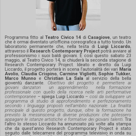
Programma fitto al
Teatro Civico 14
di
Casagiove
, un teatro
che è ormai diventato un’officina coreografica a tutto tondo. Un
laboratorio permanente che, nella testa di
Luigi Liccardo
,
attraverso il
Research Contemporary Project
potrà avviare al
professionismo i suoi baldi giovani. E così questo sabato 23
maggio, al Teatro Civico 14, si chiuderà la seconda stagione di
Research Contemporary Project. Ideato e diretto da Luigi
Liccardo, il progetto porterà in scena l’autorialità dei vari
Maria
Avolio
,
Claudia Crispino
,
Carmine Vigliotti
,
Sophie Tukker
,
Marco Munno
e
Christian La Sala
al servizio della bella
gioventù danzante.
Obiettivo del progetto è permettere ai
giovani danzatori un apprendimento nella formazione
professionale con quello della ricerca nelle arti performative
contemporanee
– spiega Luigi Liccardo –
così da sviluppare un
programma di studio di approfondimento e perfezionamento
secondo i linguaggi proposti nell’ambito nazionale. La finalità
principale di questo progetto, dunque, oltre la formazione ha
previsto la messinscena di diverse produzioni che potessero
appagare le istanze artistiche e formative dei giovani talenti
. Tra
l’altro lo stesso Liccardo ha annunciato più volte alla stampa
che da quest’anno Research Contemporary Project è stato
seguito dalle telecamere del programma televisivo in onda su