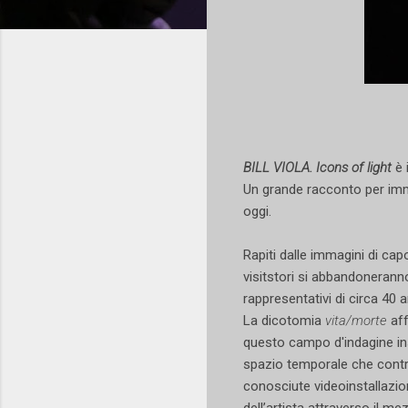
BILL VIOLA. Icons of light
è
Un grande racconto per imma
oggi.
Rapiti dalle immagini di cap
visitstori si abbandonerann
rappresentativi di circa 40 an
La dicotomia
vita/morte
aff
questo campo d'indagine i
spazio temporale che contrae
conosciute videoinstallazioni
dell’artista attraverso il