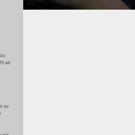
rzo.
70 ad
io su
o
e nel