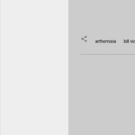
arthemisia
bill vi