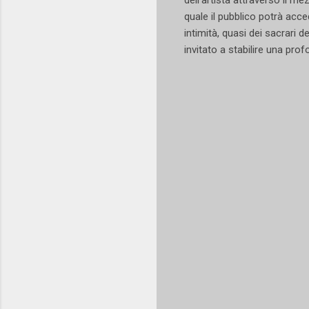
quale il pubblico potrà acc
intimità, quasi dei sacrari d
invitato a stabilire una pro