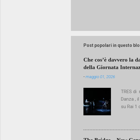
Post popolari in questo bl
Che cos’è davvero la d
della Giornata Interna
-
maggio 01, 2026
TRES di m
Danza , i
su Rai 1 
un’arte c
riconosce
sguardo c
talentuos