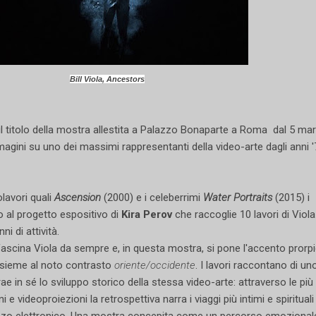
Bill Viola, Ancestors
il titolo della mostra allestita a Palazzo Bonaparte a Roma dal 5 ma
gini su uno dei massimi rappresentanti della video-arte dagli anni '
olavori quali
Ascension
(2000) e i celeberrimi
Water Portraits
(2015) i
o al progetto espositivo di
Kira Perov
che raccoglie 10 lavori di Viola
ni di attività.
ascina Viola da sempre e, in questa mostra, si pone l'accento prorp
nsieme al noto contrasto
oriente/occidente
. I lavori raccontano di un
 in sé lo sviluppo storico della stessa video-arte: attraverso le più
 e videoproiezioni la retrospettiva narra i viaggi più intimi e spirituali
 mezzo elettronico. Una mostra concepita come un percorso emozional