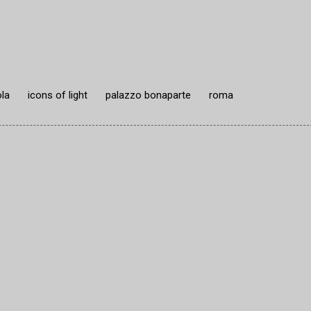
ola
icons of light
palazzo bonaparte
roma