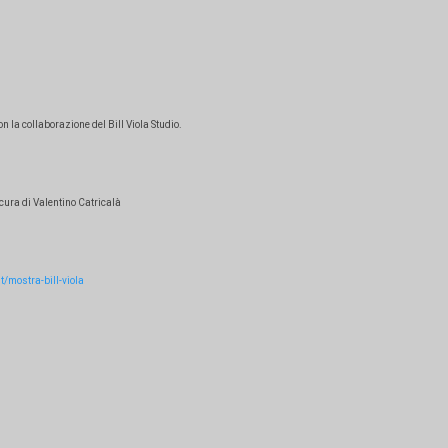
 la collaborazione del Bill Viola Studio.
cura di Valentino Catricalà
/mostra-bill-viola