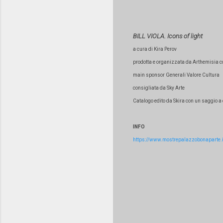
BILL VIOLA. Icons of light
a cura di Kira Perov
prodotta e organizzata da Arthemisia con
main sponsor Generali Valore Cultura
consigliata da Sky Arte
Catalogo edito da Skira con un saggio a 
INFO
https://www.mostrepalazzobonaparte.it