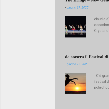
The Bridge – New Genera
repertori
-
giugno 17, 2025
Paese. E
che cos’
claudia d
artistico
occasione
all’ Acad
Crystal o
Nove...
tanto lav
prezioso 
particolar
estasiare
da stasera il Festival 
Marlon Di
-
giugno 27, 2023
sapienza,
Fanti sia 
C’è gran 
poetica S
festival 
con balle
poliedric
personalm
scena all
vai di ar