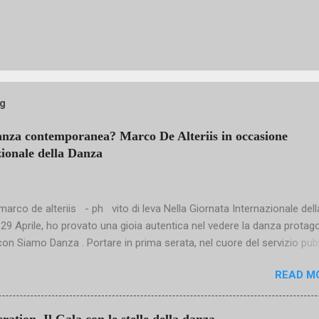
og
anza contemporanea? Marco De Alteriis in occasione
zionale della Danza
arco de alteriis - ph vito di leva Nella Giornata Internazionale dell
l 29 Aprile, ho provato una gioia autentica nel vedere la danza protag
con Siamo Danza . Portare in prima serata, nel cuore del servizio pub
osì esigente e raffinata è un gesto culturale importante: significa
READ M
re alla danza un ruolo non marginale, ma centrale nella costruzione 
ollettivo. Danzatori straordinari – dalla luminosa Eleonora Abbagnat
i Sasha Riva e Simone Repele – insieme a coreografie di grande