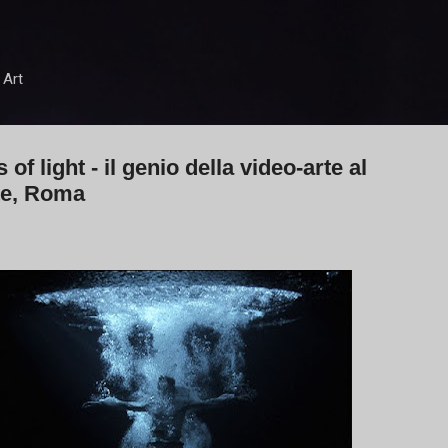
Passa ai contenuti principali
 Art
of light - il genio della video-arte al
te, Roma