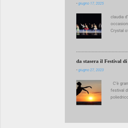
-
giugno 17, 2025
Paese. E
che cos’
claudia d
artistico
occasione
all’ Acad
Crystal o
Nove...
tanto lav
prezioso 
particolar
estasiare
da stasera il Festival 
Marlon Di
-
giugno 27, 2023
sapienza,
Fanti sia 
C’è gran 
poetica S
festival 
con balle
poliedric
personalm
scena all
vai di ar
corde del