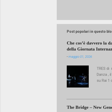
Post popolari in questo bl
Che cos’è davvero la d
della Giornata Interna
-
maggio 01, 2026
TRES di m
Danza , i
su Rai 1 
un’arte c
riconosce
sguardo c
talentuos
The Bridge – New Genera
repertori