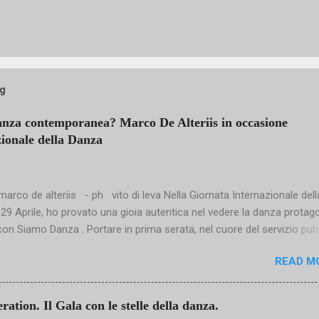
og
anza contemporanea? Marco De Alteriis in occasione
zionale della Danza
arco de alteriis - ph vito di leva Nella Giornata Internazionale dell
l 29 Aprile, ho provato una gioia autentica nel vedere la danza protag
con Siamo Danza . Portare in prima serata, nel cuore del servizio pub
osì esigente e raffinata è un gesto culturale importante: significa
READ M
re alla danza un ruolo non marginale, ma centrale nella costruzione 
ollettivo. Danzatori straordinari – dalla luminosa Eleonora Abbagnat
i Sasha Riva e Simone Repele – insieme a coreografie di grande
tion. Il Gala con le stelle della danza.
o, hanno mostrato una qualità che merita di essere condivisa con tutt