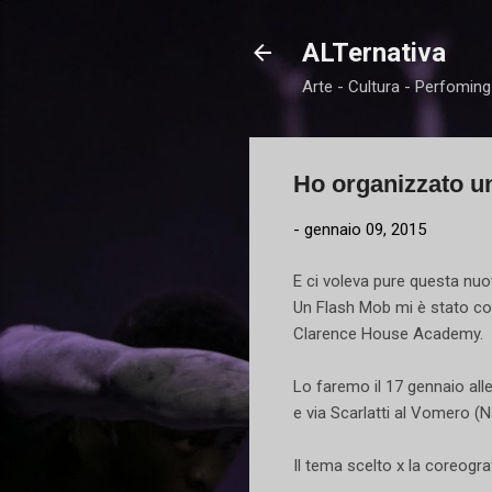
ALTernativa
Arte - Cultura - Perfoming
Ho organizzato u
-
gennaio 09, 2015
E ci voleva pure questa nu
Un Flash Mob mi è stato co
Clarence House Academy.
Lo faremo il 17 gennaio all
e via Scarlatti al Vomero (N
Il tema scelto x la coreogra