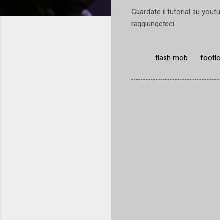
Guardate il tutorial su you
raggiungeteci.
flash mob
footl