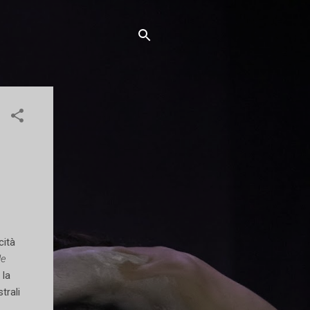
cità
le
 la
trali