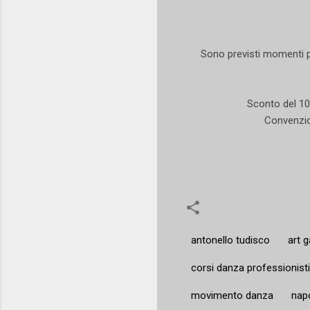
Sono previsti momenti p
Sconto del 10 
Convenzion
antonello tudisco
art 
corsi danza professionisti
movimento danza
nap