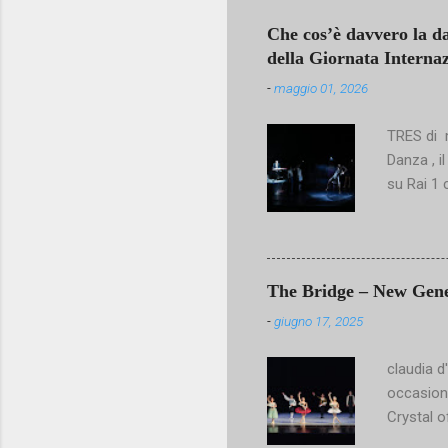
Che cos’è davvero la d
della Giornata Interna
-
maggio 01, 2026
TRES di m
Danza , i
su Rai 1 
un’arte c
riconosce
sguardo c
talentuos
The Bridge – New Genera
repertori
-
giugno 17, 2025
Paese. E
che cos’
claudia d
artistico
occasione
all’ Acad
Crystal o
Nove...
tanto lav