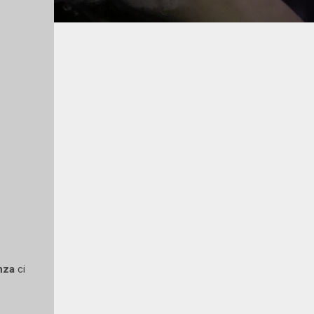
nza
ci