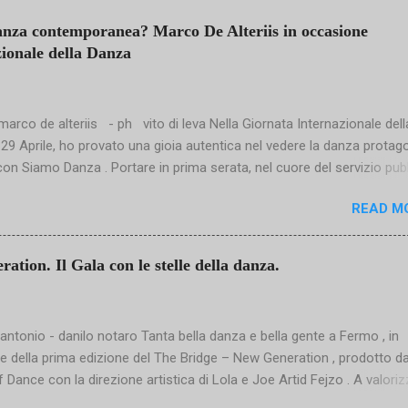
anza contemporanea? Marco De Alteriis in occasione
zionale della Danza
arco de alteriis - ph vito di leva Nella Giornata Internazionale dell
l 29 Aprile, ho provato una gioia autentica nel vedere la danza protag
con Siamo Danza . Portare in prima serata, nel cuore del servizio pub
osì esigente e raffinata è un gesto culturale importante: significa
READ M
re alla danza un ruolo non marginale, ma centrale nella costruzione 
ollettivo. Danzatori straordinari – dalla luminosa Eleonora Abbagnat
i Sasha Riva e Simone Repele – insieme a coreografie di grande
tion. Il Gala con le stelle della danza.
o, hanno mostrato una qualità che merita di essere condivisa con tutt
ppure, proprio da questa bellezza nasce una domanda che sento urg
è davvero la danza contemporanea? Storicamente, ogni linguaggio
'antonio - danilo notaro Tanta bella danza e bella gente a Fermo , in
 nasce come rottura. Il balletto classico codifica un sistema – pens
 della prima edizione del The Bridge – New Generation , prodotto d
émie Royale e alla formalizzazione del gesto sotto Luigi XIV – mentre
f Dance con la direzione artistica di Lola e Joe Artid Fejzo . A valorizz
oro di preparazione all’evento si segnala la presenza e il contributo