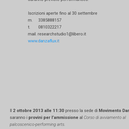
Iscrizioni aperte fino al 30 settembre
m. 3385888157
t. 0810322217
mail. researchstudio1@libero.it
www.danzaflux.it
Il
2 ottobre 2013 alle
11:30
presso la sede di
Movimento Da
saranno i
provini per l’ammissione
al
Corso di avviamento al
palcoscenico-performing arts
.