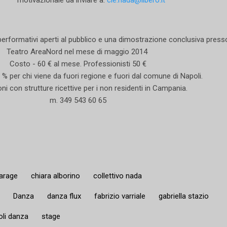
motivazionale da inviare a:
cie.nada@libero.it
erformativi aperti al pubblico e una dimostrazione conclusiva presso
Teatro AreaNord nel mese di maggio 2014
Costo - 60 € al mese. Professionisti 50 €
% per chi viene da fuori regione e fuori dal comune di Napoli.
i con strutture ricettive per i non residenti in Campania.
m. 349 543 60 65
garage
chiara alborino
collettivo nada
Danza
danza flux
fabrizio varriale
gabriella stazio
oli danza
stage