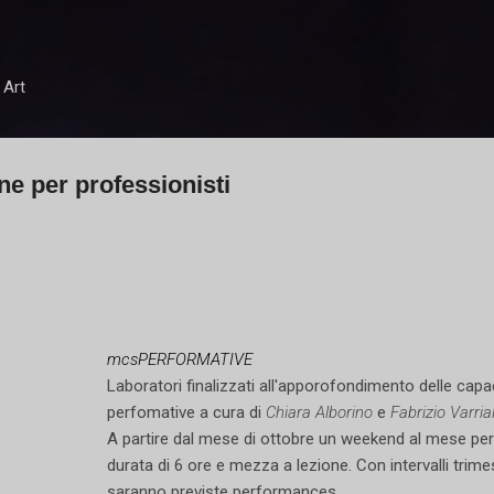
Passa ai contenuti principali
 Art
ne per professionisti
mcsPERFORMATIVE
Laboratori finalizzati all'apporofondimento delle capa
perfomative a cura di
Chiara Alborino
e
Fabrizio Varria
A partire dal mese di ottobre un weekend al mese per
durata di 6 ore e mezza a lezione. Con intervalli trimes
saranno previste performances.