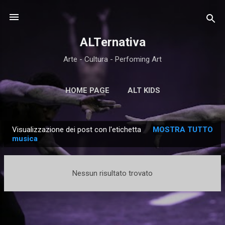
Passa ai contenuti principali
ALTernativa
Arte - Cultura - Perfoming Art
HOME PAGE
ALT KIDS
Visualizzazione dei post con l'etichetta
MOSTRA TUTTO
P
musica
o
s
Nessun risultato trovato
t